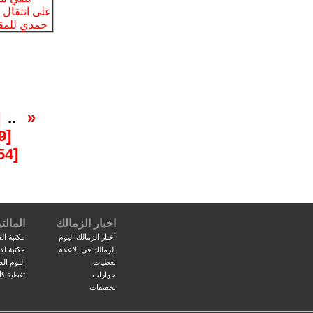
]
..
«
[10849]
[10854]
اخبار الزمالك
المالتي
أخبار الزمالك اليوم
مكتبة الف
الزمالك فى الاعلام
مكتبة ال
تغطيات
البوم ال
حوارات
تغطية كأ
تحقيقات