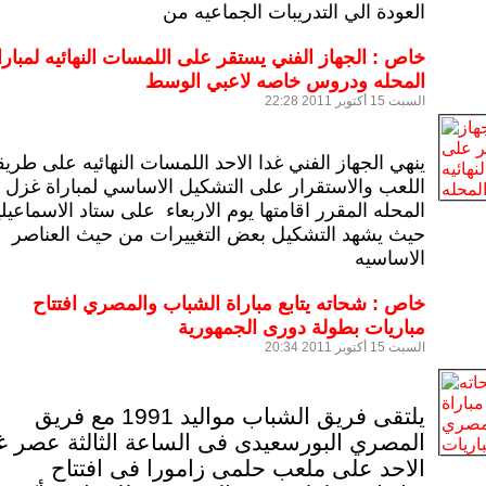
العودة الي التدريبات الجماعيه من
خاص : الجهاز الفني يستقر على اللمسات النهائيه لمبارا
المحله ودروس خاصه لاعبي الوسط
السبت 15 أكتوبر 2011 22:28
ينهي الجهاز الفني غدا الاحد اللمسات النهائيه على طريق
اللعب والاستقرار على التشكيل الاساسي لمباراة غزل
المحله المقرر اقامتها يوم الاربعاء على ستاد الاسماعيلي
حيث يشهد التشكيل بعض التغييرات من حيث العناصر
الاساسيه
خاص : شحاته يتابع مباراة الشباب والمصري افتتاح
مباريات بطولة دورى الجمهورية
السبت 15 أكتوبر 2011 20:34
يلتقى فريق الشباب مواليد 1991 مع فريق
المصري البورسعيدى فى الساعة الثالثة عصر غ
الاحد على ملعب حلمى زامورا فى افتتاح