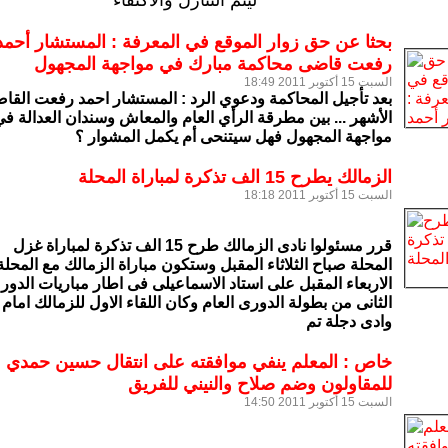
ليتم التنازل والاكتفاء
بحثا عن حق زوار الموقع في المعرفة : المستشار أحمد
رفعت قاضى محاكمة مبارك في مواجهة المجهول
السبت 15 أكتوبر 2011 18:49
بعد تأجيل المحاكمة ودعوي الرد : المستشار احمد رفعت القا
الأشهر ... بين مطرقة الرأي العام والمعاش وسندان العدالة ف
مواجهة المجهول فهل سيتنحى أم يكمل المشوار ؟
الزمالك يطرح 15 الف تذكرة لمباراة المحلة
السبت 15 أكتوبر 2011 18:18
قرر مسئولوا نادى الزمالك طرح 15 الف تذكرة لمباراة غزل
المحلة صباح الثلاثاء المقبل وستكون مباراة الزمالك مع المحلة
الاربعاء المقبل على استاد الاسماعيلى فى اطار مباريات الدور
الثانى من بطولة الدورى العام وكان اللقاء الاول للزمالك امام
وادى دجلة تم
خاص : المعلم ينفي موافقته على انتقال حسين حمدي
للمقاولون وضم صلاح والنيني للفريق
السبت 15 أكتوبر 2011 14:50