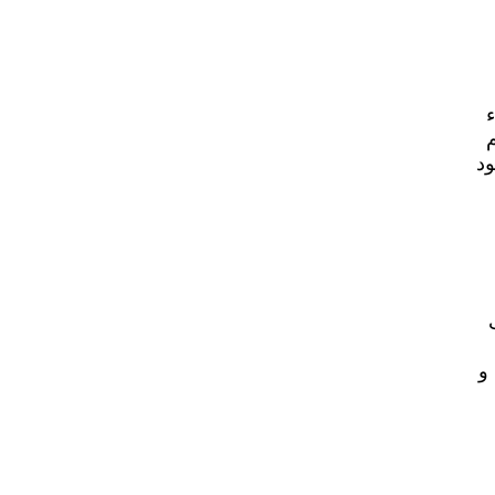
ء
م
ود
و