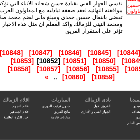
نفسي الجهاز الفني بقيادة حسن شحاته الانباء التي تؤكد
موافقته النهائيه لعقد صفقه تبادليه مع المقاولون العرب
تقضي بانتقال حسين حمدي ومبلغ مالي لضم محمد صل
ومحمد النيني للزمالك واكد المعلم ان مثل هذه الاخبار
تؤثر على استقرار الفريق
[10848]
[10847]
[10846]
[10845]
[10844
[10853]
[10852]
[10851]
[10850]
[10858]
[10857]
[10856]
[10855]
»
..
[10860]
[10859]
ميديا
نادى الزمالك
المباريات
اقلام الزمالك
يديو
الفريق الاول
جدول ترتيب الدورى
اقلام النجوم
اهداف
الجهاز الفنى و الأدارى
نتائج الفريق
أقلام الجماهير
صور
مباريات قادمة
اخبار الكرة العالمية
س العالم