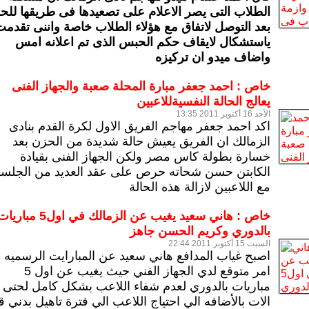
الطلاب التى يصر الاعلام على تصعيدها فى طريقها للح
بعد التوصل لاتفاق مع هؤلاء الطلاب خاصة واننى تقدم
ياستشكال لايقاف حكم الحبس الذى تم اعلانه امس
واضاف ميدو ان تركيزه
خاص : احمد جعفر مبارة المحلة صعبة والجهاز الفنى
يعالج الحالة النفسيةللاعبين
الأحد 16 أكتوبر 2011 13:35
اكد احمد جعفر مهاجم الفريق الاول لكرة القدم بنادى
الزمالك ان الفريق يعيش حالة شديدة من الحزن بعد
خسارة بطولة كاس مصر ولكن الجهاز الفنى بقيادة
الكابتن حسن شحاته حرص على عقد العديد من الجلس
مع اللاعبين لازالة هذه الحالة
خاص : هاني سعيد يغيب عن الزمالك في اول5 مبار
بالدوري وكريم الحسن جاهز
السبت 15 أكتوبر 2011 22:44
اصبح غياب المدافع هاني سعيد عن المبارايت الرسميه
امر متوقع لدي الجهاز الفني حيث يغيب عن اول 5
مباريات بالدوري لعدم شفاء اللاعب بشكل كامل لحتى
الات بالأضافه الي احتياج اللاعب الي فترة تاهيل بدني ق