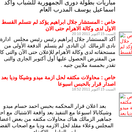
مباريات بطولة دورى الجمهورية للشباب وأكد
اسماعيل يوسف المدرب العام
خاص : المستشار جلال ابراهيم يؤكد لم نتسلم القسط
الاول لدى وكالة الاهرام حتى الان
السبت 15 أكتوبر 2011 20:10
أكد المستشار جلال إبراهيم رئيس رئيس مجلس ادارة
نادى الزمالك ان النادى لم يتسلم الدفعة الأولى من
مستحقاته لدى وكالة الأهرام للإعلان حتى الآن والتى كا
من المفترض الحصول عليها أول أكتوبر الجارى والتى
تقدر بخمسة ملايين جنيه .
خاص : محاولات مكثفه لحل ازمة ميدو وشيكا وديا بعد
اصدار قرار بالحبس اسبوعا
السبت 15 أكتوبر 2011 18:52
بعد اعلان قرار المحكمه بحبس احمد حسام ميدو
وشيكابالا اسبوعا مع التنفيذ بعد واقعة الاشتباك مع اح
جماهير الزمالك هناك محاولات مكثفه من بعض اعضا
المجلس وعلاء مقلد لحل الازمه وديا مع اصحاب القضي