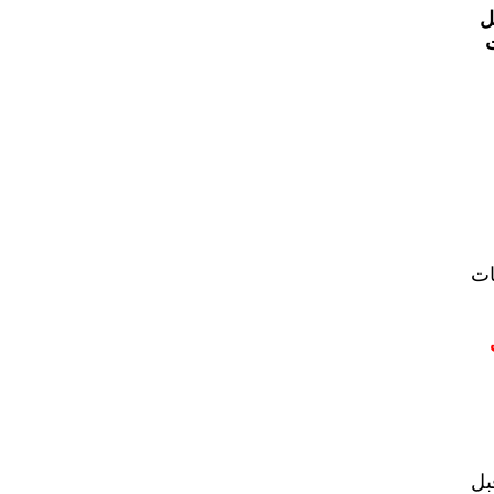
ل
ت
ات
يات
بل