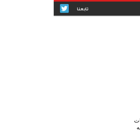
تابعنا
ات
ه