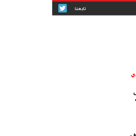
تابعنا
دي
س
اف