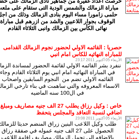
حرصت اعداد غفيرة من جماهير نادى الزمالك على حض
مباراة الزمالك والشمس الودية التى ستقام على ملع
حلمى زامورا مساء اليوم بنادى الزمالك وذلك من اجل
الوقوف بجوار اللاعبين والشد من ازرهم قبل مباراة
نهائى الكأس بين الزمالك وانبى الثلاثاء القادم
حصريا : القائمه الاولي لحضور نجوم الزمالك القدامى
للمباراه النهائيه للكاس امام انبي
الأربعاء 05 أكتوبر 2011 23:17
ننفرد بشر القائمه الاولي لقائمة الحضور لمساندة الزما
في المباراة النهائيه امام انبي يوم الثلاثاء القادم وجاء
القائمه الاولي تضم من النجوم السابقين واصحاب
الاسماء المعروفه والتي ساهمت في بناء تارخي الزمال
في ال100 سنه الماضيه
خاص : وكيل رزاق يطلب 27 الف جنيه مصاريف ومبلغ
اضافي لنسبة التعاقد والمجلس يتحفظ
الأربعاء 05 أكتوبر 2011 23:08
طلب وكيل اللاعب البنين زراق المنضم حديثا للزمالك
الحصول على 27 الف جنيه عموله في صفقة رزاق
بالاضافه الي تحمل الزمالك مصاريف اقامة اللاعب