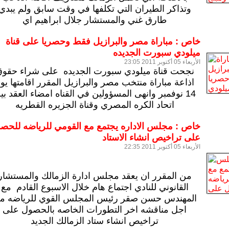
وتذاكر الطيران التي تكلفها في وقت سابق ولم يبدي
طارق غني والمستشار جلال ابراهيم اي
خاص : مباراة مصر والبرازيل فقط وحصريا على قناة
ميلودي سبورت الجديده
الأربعاء 05 أكتوبر 2011 23:05
نجحت قناة ميلودي سبورت الجديده على شراء حقو
اذاعة مباراة منتخب مصر والبرازيل المقرر اقامتها يو
14 نوفمبر وانهى المسؤولين في القناه امضاء العقد بي
اتحاد الكره المصري وقناة الجزيره القطريه
خاص : مجلس الاداره يجتمع مع القومي للرياضه للحص
على تراخيص انشاء الاستاد
الأربعاء 05 أكتوبر 2011 22:35
من المقرر ان يعقد مجلس ادارة الزمالك والمستشار
القانوني للنادي اجتماع هام خلال الاسبوع القادم مع
المهندس حسن صقر رئيس المجلس القوي للرياضه م
اجل مناقشه اخر التطورات الخاصه بالحصول على
تراخيص انشاء ستاد الزمالك الجديد