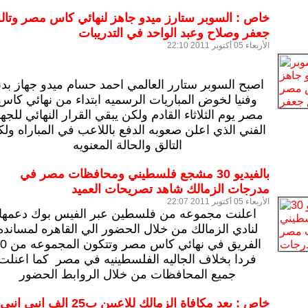
خاص : السوبر ستارز ميدو جاهز لنهائي كاس مصر وتال
جعفر وصلاح وعبد الواحد في التدريبات
الأربعاء 05 أكتوبر 2011 22:10
اصبح السوبر ستارر العالمي احمد حسام ميدو جهاز بدني
وفنيا لخوض المباريات الرسميه ابتداء من نهائي كاس
مصر يوم الثلاثاء القادم ولكن يبقي القرار النهائي للجها
الفني الذي اعلن صعوبه الدفع باللاعب في المباراه ول
التالق والحالة المعنويه
بالفيديو 30 مشجع فلسطيني ومحافظات مصر في
مدرجات الزمالك شاهد تصريحات العميد
الأربعاء 05 أكتوبر 2011 22:07
اعلنت مجموعه من فلسطين عبر الفيس بوك دعمها
لنادي الزمالك من خلال الحضور الي القاهره لمسانده
الفريق في نهائي كاس مصر
فردا بخلاف الجاليه الفلسطينيه في مصر كما اعنلت
جميع المحافظات من خلال الروابط الحضور
خاص : بعد مكافاة الزمالك للاعبين ب25 الف انبي انبي