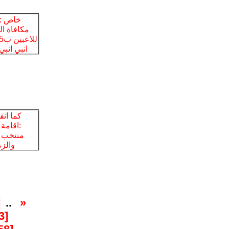
]
..
«
[10853]