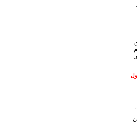
ق
م
ن
ول
ن