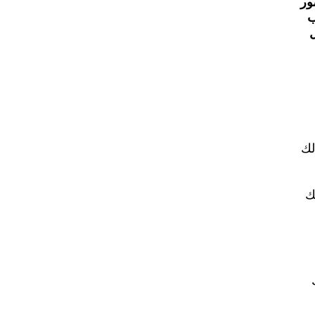
ور
ب
لك
ك