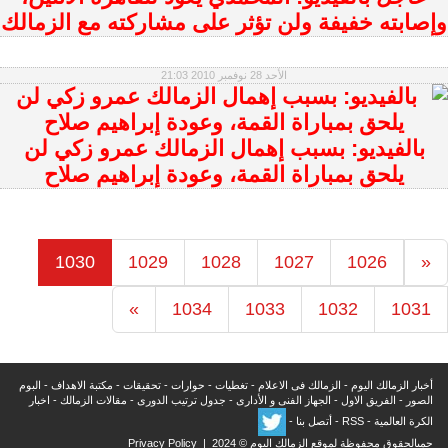
وإصابته خفيفة ولن تؤثر على مشاركته مع الزمالك
الأحد 28 نوفمبر 2010 21:03
بالفيديو: بسبب إهمال الزمالك عمرو زكي لن
يلحق بمباراة القمة، وعودة إبراهيم صلاح
1030
1029
1028
1027
1026
«
»
1034
1033
1032
1031
أخبار الزمالك اليوم
-
الزمالك فى الاعلام
-
تغطيات
-
حوارات
-
تحقيقات
-
مكتبة الاهداف
-
البوم
الصور
-
الفريق الاول
-
الجهاز الفنى و الأدارى
-
جدول ترتيب الدورى
-
مقالات الزمالك
-
اخبار
الكرة العالمية
-
RSS
-
أتصل بنا
-
جميالحقوق محفوظة لموقع الزمالك اليوم © 2024 |
Privacy Policy