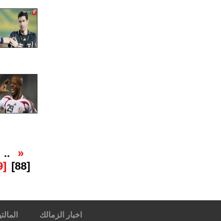
..
«
[89]
[88]
اخبار الزمالك
المالتي