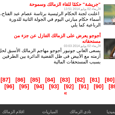
"جريشة" حكمًا للقاء الزمالك وسموحة
الأربعاء 02 يوليو 2014 13:51
اعلنت لجنة الحكام الرئيسية برئاسة عصام عبد الفتاح،
أسماء حكام مبارتي اليوم في الجولة الثانية للدورة
الرباعية كما يلي
أجوجو يعرض على الزمالك التنازل عن جزء من
مستحقاته
الأربعاء 02 يوليو 2014 03:03
يسعى الغانى جونيور أجوجو مهاجم الزمالك الأسبق لحل
أزمته مع الأبيض فى ظل القضية الدائرة بين الطرفين
بسبب المستحقات المالية
[87]
[86]
[85]
[84]
[83]
[82]
[81]
[80]
.
[96]
[95]
[94]
[93]
[92]
[91]
[90]
»
ميديا
نادى الزمالك
المباريات
اقلام الزمالك