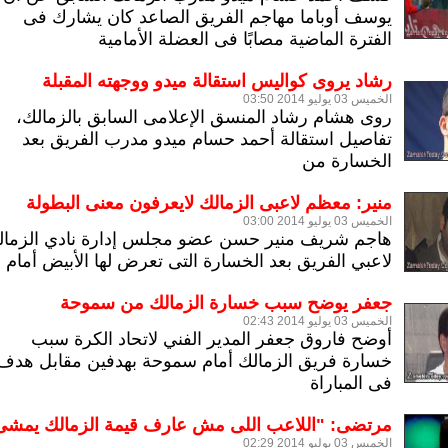
يوسف أوباما مهاجم الفريق الصاعد كان يشارك فى
الفترة الماضية مصابًا فى العضلة الأمامية
رشاد يروى كواليس استقالة ميدو ووجهته المقبلة
الخميس 03 يوليو 2014 03:50
روى هشام رشاد المنسق الإعلامى السابق بالزمالك،
تفاصيل استقالة أحمد حسام ميدو مدرب الفريق بعد
الخسارة من
منير: معظم لاعبى الزمالك لايعرفون معنى البطولة
الخميس 03 يوليو 2014 03:00
هاجم شريف منير حسن عضو مجلس إدارة نادي الزمال
لاعبي الفريق بعد الخسارة التى تعرض لها الأبيض أمام
جعفر يوضح سبب خسارة الزمالك من سموحة
الخميس 03 يوليو 2014 02:43
أوضح فاروق جعفر المدير الفني لاتحاد الكرة سبب
خسارة فريق الزمالك أمام سموحة بهدفين مقابل هدف
فى المباراة
مرتضى: "اللاعب اللى مش عارف قيمة الزمالك يمشى
الخميس 03 يوليو 2014 02:29