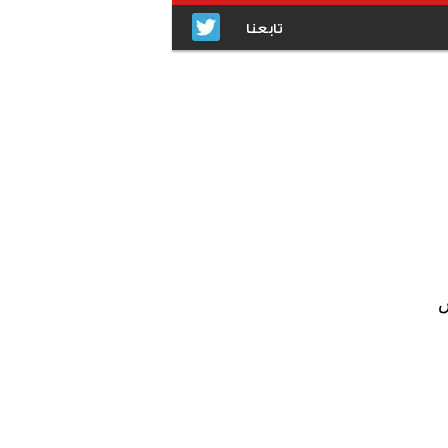
تابعنا
س