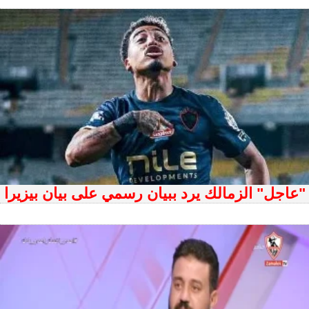
"عاجل" الزمالك يرد ببيان رسمي على بيان بيزيرا