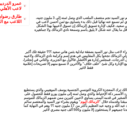
عمرو الدردير
لاعب الأهلي
طارق رضوان 
وننتقل إلى النجم نور السيد نجم منتصف الملعب الذي وصل ثمنه إلى 3 مليون جنيه،
اللاعب مع ال
ذي لم نسمع عنه نهائيا قبل ذلك بدء يتساوى مع ثمن أحسن لاعب في
ني سعيد، فكيف لإدارة تسويق الزمالك إن تسوق لاعبيها بهذا الشكل
قل ما يقال عنه شكل لا يليق بأسم وسمعة نادي الزمالك ولا جماهيره
ء لاعب مثل نور السيد بصفقة تبادلية بثمن هاني سعيد ؟؟؟ حقيقة تلك أكبر
ي الزمالك نجحوا بكل المقاييس في هدم إسم وكرامة نادي الزمالك ولاعبيه
 الدرجات، فمجلس إدارة هو الأفشل فالأول مع الجزيرة، والثاني في إنجلترا،
ع الإدارة وكل شئ "خلف خلاف" والآخرين لا نسمع منهم إلا تصريحات إعلامية
فقط لاغير
لك ترك المعجزة الكروية التونسي الجنسية يوسف الموهيبي والذي يستطيع
د الأسمر دكة الإحتياط والذي وصل ثمنه إلى مليون يورو فقط للحصول على
 الصغير في قدمه اليمنى يساوي لاعبين كثيرين ممن ضمهم الزمالك للموسم
بقنا وقدمناه خلال "
الزمالك اليوم
" ويقوم بشراء نور السيد والمعتصم سالم
وابو كونيه ومحمد عبد الله و وجيه عبد العظيم بأكثر من 17 مليون جنيه ؟؟ وهم في النهاية كما
نا جميعهم لا يستحقون إلا مليون و500 ألف جنيه مصري لاغير