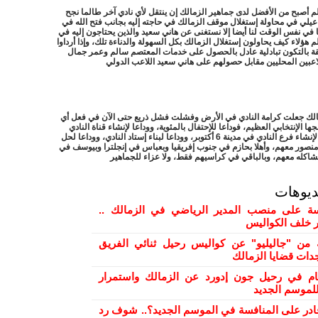
 أصبح من الأفضل لدى جماهير الزمالك إن ينتقل لأي نادي آخر طالما نجح
يلي في محاولة إستغلال موقف الزمالك في حاجته إليه بجانب فتح الله في
ا في نفس الوقت لنا أيضا إلا نستغنى عن هاني سعيد والذين يحتاجون إليه في
 هؤلاء كيف يحاولون إستغلال الزمالك بكل السهولة والدناءة تلك، وإذا أرداوا
قة بالتكون تبادلية عادل بالحصول على خدمات المعتصم سالم وعمر جمال
اعبين المحليين مقابل حصولهم على هاني سعيد اللاعب الدولي
مالك جعلت كرامة النادي في الأرض وفشلت فشل ذريع حتى الآن في فعل أي
ا الإنتخابي العظيم، فوداعا للإحتفال بالمئوية، ووداعا لإنشاء قناة النادي
الخاصة، ووداعا لإنشاء فرع النادي في مدينة 6 أكتوبر، ووداعا لبناء إستاد النادي، ووداعا لحل
صور معهم، وأهلا بحازم في جنوب إفريقيا وبعباس في إنجلترا وبيوسف في
اكله معهم، وبالباقي في كراسيهم فقط، ولا عزاء للجماهير
ديوهات
 على منصب المدير الرياضي في الزمالك ..
ور خلف الكواليس
من "جاليليو" عن كواليس رحيل ثنائي الفريق
دات قضايا الزمالك
ام في رحيل جون إدورد عن الزمالك واستمرار
لموسم الجديد
ادر على المنافسة في الموسم الجديد؟.. شوف رد