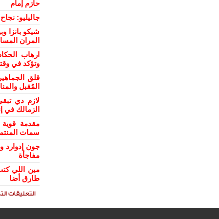
حازم إمام
جاليليو: نجا
شيكو بانزا و
المران المسا
ارهاب الحكام
وتؤكد في وقت
قلق الجماهي
المُقبل والمن
لازم دي تبقي
الزمالك في إن
مقدمة قوية 
سمات المنتمي
جون إدوارد و
مفاجأة
مين اللي كتب
طارق أضا