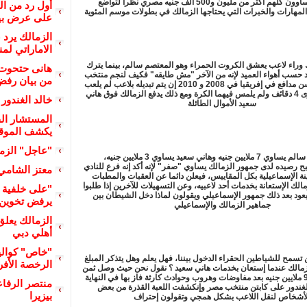
المئوية، لا يساوون كلهم أكثر من مليون و500 ألف جنيه مصري نظرا لتواضع
أول رد من ا
 المهارات والخبرات التي يحتاجها الزمالك في بطولات موسم المئوية
على عرض بيع
الزمالك يرد 
الاماراتي لم
وراء لاعب يعشق الكروت الحمراء وهو المعتصم سالم، بينما يترك
هانى حتحوت 
 حسب أهواء العميد لإنه من الآخر "مش طايقه" فكيف لنجم منتخب
من بيان رفض 
مصر الأول وأحسن مدافع في إفريقيا في 2008 و 2010 إن يتم تبديله بلاعب لم يلعب
في البطولة سوى 4 دقائف ولم يلمس فيهما الكرة ومع ذلك يدفع الزمالك فوق هاني
خالد الغندور 
سعيد الأموال الطائلة
المستشار الق
يكشف الموقف 
"عاجل" الزما
فالمعتصم سالم يساوي 7 ملايين جنيه وهاني سعيد يساوي 3 ملايين جنيه،
ح رصيده لدى جمهور الزمالك يساوي "صفر" لإنه أكد إنه فرع للنادي
معتز الشامي
نة الإسماعيلية بكل المقاييس، فيعلن دائما عن العقبات والمطبات
لزمالك الإستعانة بخدمات أحد لاعبيه، وعن التسهيلات للآخرين إذا طلبوا
"على خلفية أ
يعود بعد ذلك جمهور الإسماعيلي ويقولون لماذا دخل الشيطان بين
يرفض تخوين م
جماهير الزمالك والإسماعيلي
الزمالك يعل
أهلي دبي
"خاص" كوالي
تسمح للشياطين الحقراء الدخول بيننا، فهل يعلم وهل يتذكر المبلغ
الرخصة الأفري
زمالك عندما إستعان بخدمات هاني سعيد ؟ نقول نحن حيث وصل ثمن
هاني سعيد إلى 9 ملايين جنيه بعد مفاوضات وهروب وحوادث كارثة فاز بها في النهاية
منتصر الرفا
الغندور على كابتن منتخب مصر وإنكشفت اللعبة القذرة من بعض
بيزيرا
لأشخاص لنقل اللاعب بشكل همجي وتقولون إحتراف