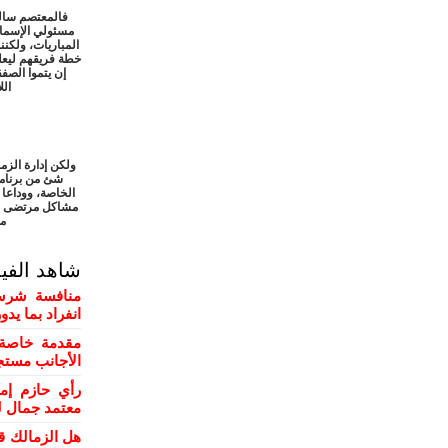
فالمعتصم سالم
مسئولي الإسماع
المباريات، ولكنن
خطة فريقهم ليعلم
إن يتموا الصف
الل
ولكن إدارة الز
شئ من برنامجه
مشاكل مرتضى من
مش
شاهد الفي
منافسة شرسة
انفراد بما يد
مقدمة خاصة 
الأجانب مستج
رأي حازم إم
معتمد جمال ل
هل الزمالك ق