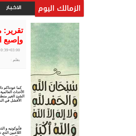
الاخبار
تقرير: 
وإصبع ا
10:39+03:00
بقلم :
كما عودناكم دائ
الأحداث العالمي
الشئ الغير منطق
الأفشل في النا
فأبوكونيه و الذ
اللاعبين الذي