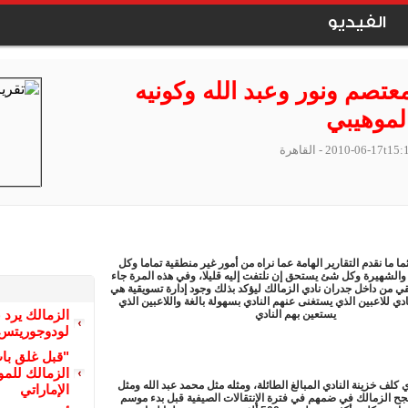
الفيديو
معتصم ونور وعبد الله وكونيه
لموهيبي
2010-06-17t15:
- القاهرة
ما ما نقدم التقارير الهامة عما نراه من أمور غير منطقية تماما وكل
ة والشهيرة وكل شئ يستحق إن نلتفت إليه قليلا، وفي هذه المرة جاء
ي من داخل جدران نادي الزمالك ليؤكد بذلك وجود إدارة تسويقية هي
دي للاعبين الذي يستغنى عنهم النادي بسهولة بالغة واللاعبين الذي
الزمالك يرد 
يستعين بهم النادي
لودوجوريتس 
"قبل غلق با
الزمالك للمو
ي كلف خزينة النادي المبالغ الطائلة، ومثله مثل محمد عبد الله ومثل
الإماراتي
 نجح الزمالك في ضمهم في فترة الإنتقالات الصيفية قبل بدء موسم