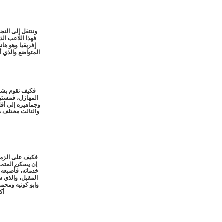
فهذا اللاعب ال
إفريقيا وهو ها
المتواضع والذي أ
فكيف نقوم بشرا
المهازل، فمسئول
وجماهيره إلى أقل
والثالث مختلف م
فكيف على الزما
إن يسكن المتمر
خدماته، فأصبعه
المقبل، والذي س
أكد