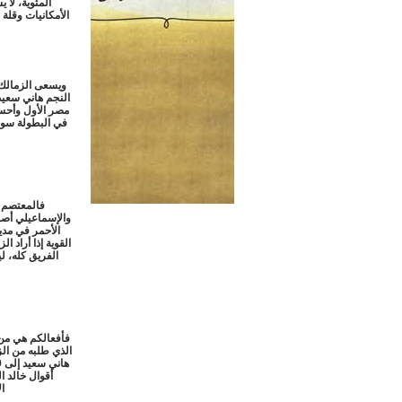
الأمكانيات وقلة
ويسعى الزمالك 
النجم هاني سعيد
والإسماعيلي أصب
الأحمر في مدي
القوية إذا أراد ا
الفريق كله، ل
فأفعالكم هي من 
الذي طلبه من ال
أقوال خالد 
ا