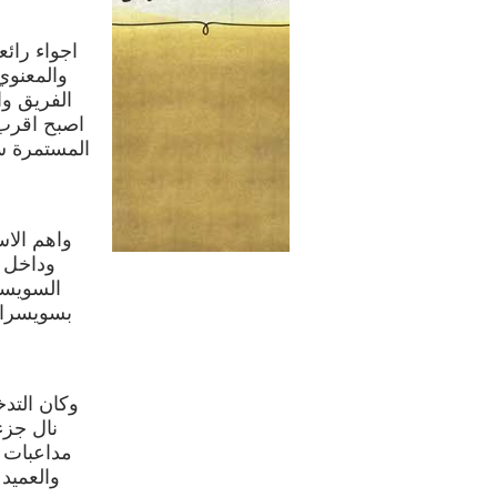
اجواء رائ
والمعنوي
الفريق وا
اصبح اقرب 
المستمرة س
واهم الاس
وداخل ا
السويسري
بسويسرا و
وكان التد
نال جزء
مداعبات و
والعميد