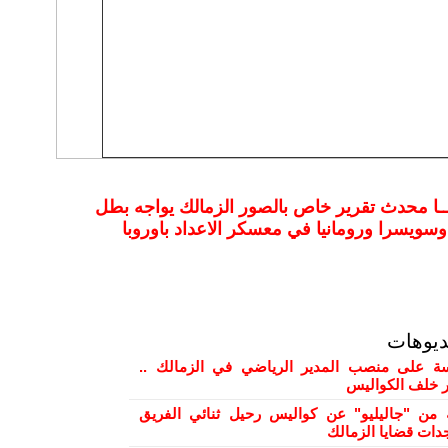
ـا محدث تقرير خاص بالصور الزمالك يواجه بطل
 وسويسرا ورومانيا في معسكر الاعداد باوروبا
ديوهات
 على منصب المدير الرياضي في الزمالك ..
ور خلف الكواليس
من "جاليليو" عن كواليس رحيل ثنائي الفريق
دات قضايا الزمالك