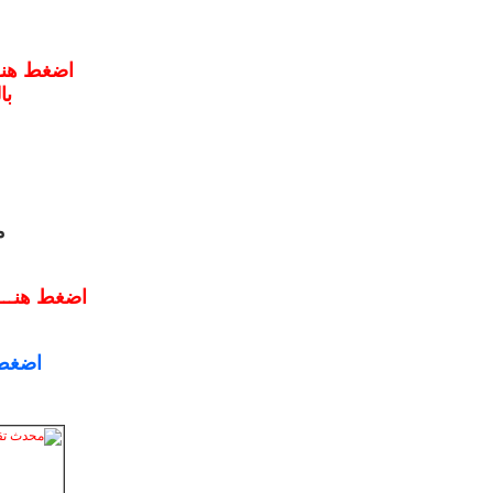
با
م
اضغط هنـــا
اضغط 