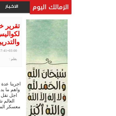
الاخبار
لكواليس
والتدري
27:41+03:00
بقلم :
اجرينا عدة
واهم ما يد
اجل نقل ا
العالم 
معسكر الما