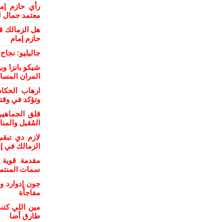
رأي حازم إم
معتمد جمال ل
هل الزمالك ق
حازم إمام
جاليليو: نجا
شيكو بانزا و
المران المسا
ارهاب الحكام
وتؤكد في وقت
قلق الجماهي
المُقبل والمن
لازم دي تبقي
الزمالك في إن
مقدمة قوية 
سمات المنتمي
جون إدوارد و
مفاجأة
مين اللي كتب
طارق أضا