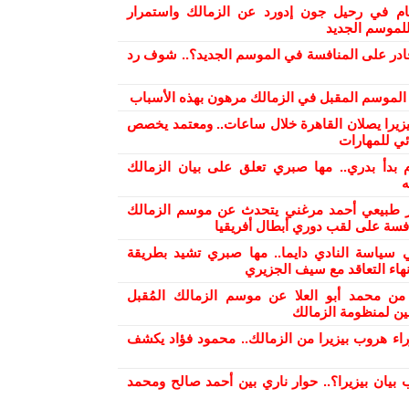
ام في رحيل جون إدورد عن الزمالك واستمرار
لموسم الجديد
ادر على المنافسة في الموسم الجديد؟.. شوف رد
ح الموسم المقبل في الزمالك مرهون بهذه الأسباب
بيزيرا يصلان القاهرة خلال ساعات.. ومعتمد يخصص
ئي للمهارات
 بدأ بدري.. مها صبري تعلق على بيان الزمالك
ه
ر طبيعي أحمد مرغني يتحدث عن موسم الزمالك
افسة على لقب دوري أبطال أفريقيا
 سياسة النادي دايما.. مها صبري تشيد بطريقة
هاء التعاقد مع سيف الجزيري
من محمد أبو العلا عن موسم الزمالك المُقبل
ن لمنظومة الزمالك
راء هروب بيزيرا من الزمالك.. محمود فؤاد يكشف
 بيان بيزيرا؟.. حوار ناري بين أحمد صالح ومحمد