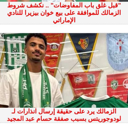
"قبل غلق باب المفاوضات" .. نكشف شروط
الزمالك للموافقة على بيع خوان بيزيرا للنادي
الإماراتي
الزمالك يرد على حقيقة إرسال انذارات لـ
لودوجوريتس بسبب صفقة حسام عبد المجيد