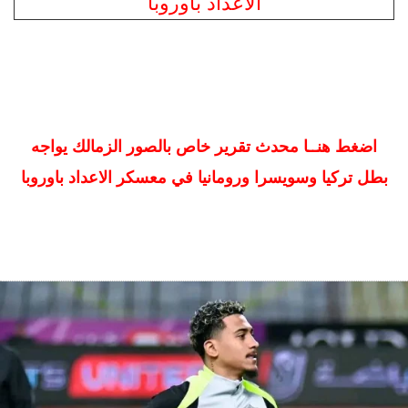
اضغط هنــا محدث تقرير خاص بالصور الزمالك يواجه
بطل تركيا وسويسرا ورومانيا في معسكر الاعداد باوروبا