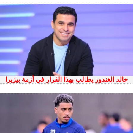
خالد الغندور يطالب بهذا القرار في أزمة بيزيرا