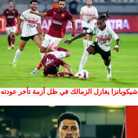
شيكوبانزا يغازل الزمالك في ظل أزمة تأخر عودته