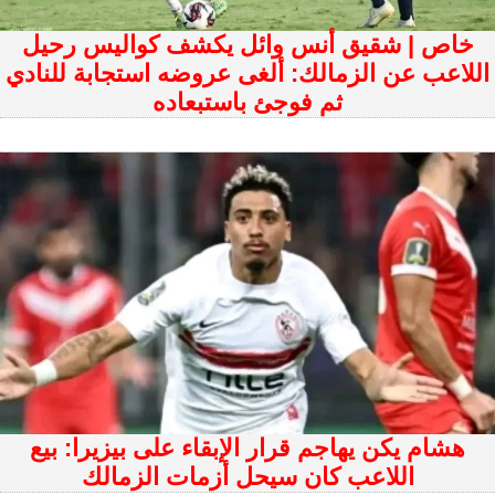
خاص | شقيق أنس وائل يكشف كواليس رحيل
اللاعب عن الزمالك: ألغى عروضه استجابة للنادي
ثم فوجئ باستبعاده
هشام يكن يهاجم قرار الإبقاء على بيزيرا: بيع
اللاعب كان سيحل أزمات الزمالك