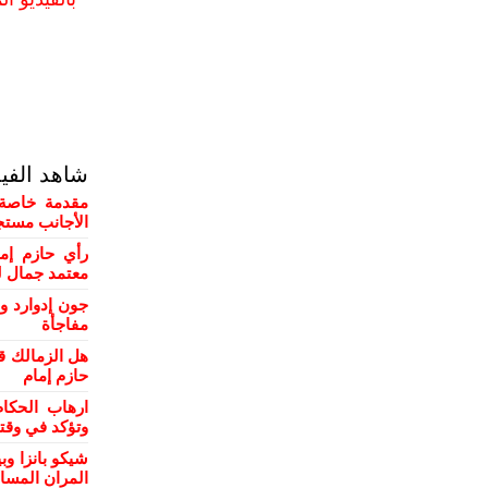
شاهد الفي
مقدمة خاصة 
الأجانب مستج
رأي حازم إم
معتمد جمال ل
جون إدوارد و
مفاجأة
هل الزمالك ق
حازم إمام
ارهاب الحكام
وتؤكد في وقت
شيكو بانزا و
المران المسا