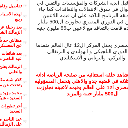
قبل انديه الشركات والمؤسسات والتفنن في
تفاصيل وفاة
موال في سوق الانتقالات والتعاقدات كما جاء
لهذه الاسباب
ه البرنامج التاكيد على ان قيمه اللاعبين
ربيع
المشاركين في الدوري المصري تجاوزت ال500 مليار
بعد رحيلة عن
قامت بالتعاقد مع لاعبين ب86 مليون جنيه
الزمالك الش
مبقاش حد يأك
والدوري المصري يحتل المركز ال12 عال العالم متقدما
عن المعسكر :
لدوري البلجيكي و الهولندي و البرتغالي
بعد شائعات ا
والتركي، واليوناني و الاسكتلندي
عبد الناصر 
الزمالك يعلن 
والطبي
اهد حلقه استثنائيه من صفحة الرياضه ادانه
كلام شبه مك
ثلاثه في قضيه جدو والاهلي يتحمل المسؤوليه
يتحدث عن مو
والدور يالمصري ا12 على العالم وقيمه لاعبينه تجاوزت
محمد مزيد يكت
ال500 مليار جنيه والمزيد
السعيد - شيكو
أخر تطورات 
-
السعيد
عبد الناصر 
على الزمالك