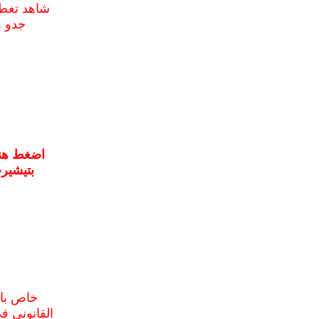
جدو و
اضغط هنـ
بتيشير
خاص بال
القانوني ف