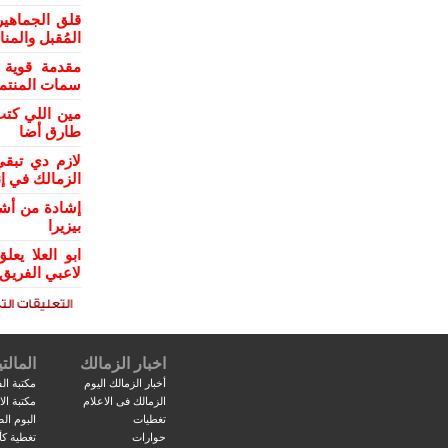
قلق الجماهي
المُقبل والمن
مقدمة قوية 
سمات المنتمي
مين اللي كتب
طارق أضا
لازم دي تبقي
الزمالك في إن
إشادة من أش
بيزيرا
ابو العلا ي
لاعبي الفريق
اخبار الزمالك
المالتي
أخبار الزمالك اليوم
مكتبة الف
الزمالك فى الاعلام
مكتبة ال
تغطيات
البوم ال
حوارات
تغطية كأ