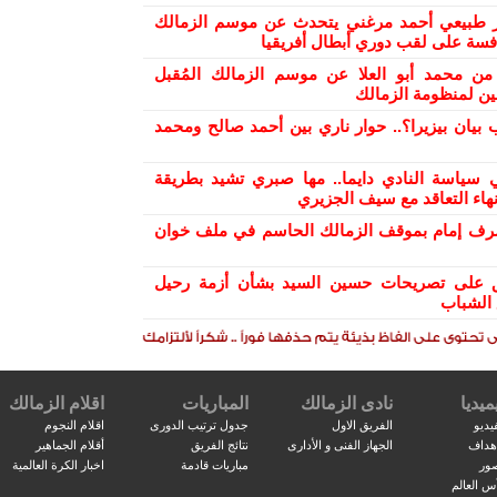
ر طبيعي أحمد مرغني يتحدث عن موسم الزمالك
افسة على لقب دوري أبطال أفريقيا
من محمد أبو العلا عن موسم الزمالك المُقبل
ن لمنظومة الزمالك
 بيان بيزيرا؟.. حوار ناري بين أحمد صالح ومحمد
 سياسة النادي دايما.. مها صبري تشيد بطريقة
هاء التعاقد مع سيف الجزيري
رف إمام بموقف الزمالك الحاسم في ملف خوان
علق على تصريحات حسين السيد بشأن أزمة رحيل
 الشباب
ميديا
نادى الزمالك
المباريات
اقلام الزمالك
يديو
الفريق الاول
جدول ترتيب الدورى
اقلام النجوم
اهداف
الجهاز الفنى و الأدارى
نتائج الفريق
أقلام الجماهير
صور
مباريات قادمة
اخبار الكرة العالمية
س العالم