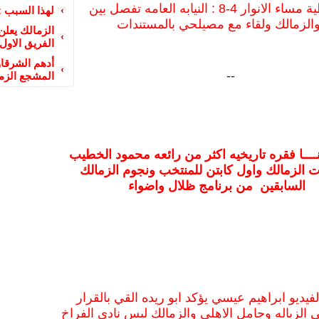
شاهد تغطية مساء الانوار 4-8 : النيابه العامه تفصل بين
لهذا السبب :
الزمالك ولقاء مع مصيلحي بالمستندات
الزمالك يعل
الفريق الاول
أدهم الشرقاو
--
المشجع الزم
ـــا فقره تاريخيه اكثر من رائعه محمود الخطيب
ت الزمالك واول كابتن للمنتخب ونجوم الزمالك
السابقين من برنامج ظلال واضواء
فيديو ابراهيم عيسي يؤكد ابو ريده القي بالقرار
ي الزباله وجامل الاهلي والزمالك ليس نادي الفراخ