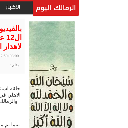
الاخبار
ال2
لاهدار ا
27:50+03:00
بقلم :
حلقه استثن
الاهلي في 
والزمالك
بينما تم م