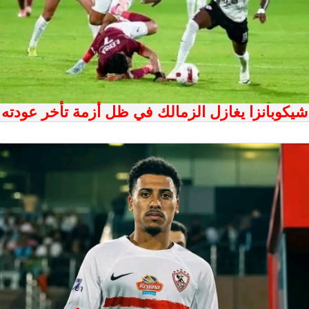
شيكوبانزا يغازل الزمالك في ظل أزمة تأخر عودته