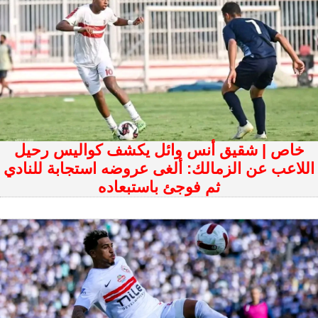
خاص | شقيق أنس وائل يكشف كواليس رحيل
اللاعب عن الزمالك: ألغى عروضه استجابة للنادي
ثم فوجئ باستبعاده