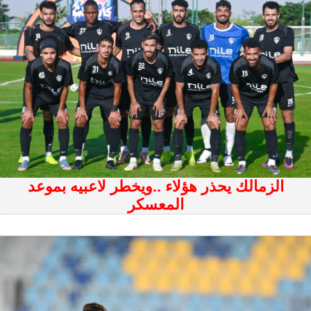
الزمالك يحذر هؤلاء ..ويخطر لاعبيه بموعد
المعسكر