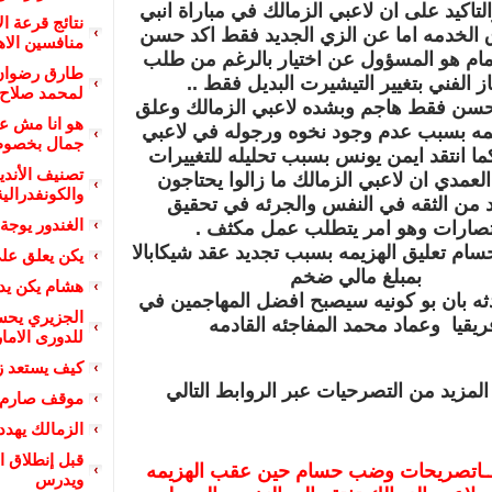
تاكيد على ان لاعبي الزمالك في مباراة انبي
نتائج قرعة ال
 الخدمه اما عن الزي الجديد فقط اكد حسن
منافسين الاه
مام هو المسؤول عن اختيار بالرغم من طلب
طارق رضوان 
ز الفني بتغيير التيشيرت البديل فقط ..
لمحمد صلاح 
حسن فقط هاجم وبشده لاعبي الزمالك وعلق
هو انا مش ع
مه بسبب عدم وجود نخوه ورجوله في لاعبي
جمال بخصوص 
ما انتقد ايمن يونس بسبب تحليله للتغييرات
تصنيف الأندي
عمدي ان لاعبي الزمالك ما زالوا يحتاجون
والكونفدرالية
د من الثقه في النفس والجرئه في تحقيق
الغندور يوجة
نتصارات وهو امر يتطلب عمل مكثف .
ام تعليق الهزيمه بسبب تجديد عقد شيكابالا
يكن يعلق عل
بمبلغ مالي ضخم
هشام يكن يد
ثه بان بو كونيه سيصبح افضل المهاجمين في
الجزيري يحسم
ريقيا وعماد محمد المفاجئه القادمه
للدورى الاما
كيف يستعد زع
مزيد من التصرحيات عبر الروابط التالي
موقف صارم م
الزمالك يهدد 
قبل إنطلاق ا
ـاتصريحات وضب حسام حين عقب الهزيمه
ويدرس