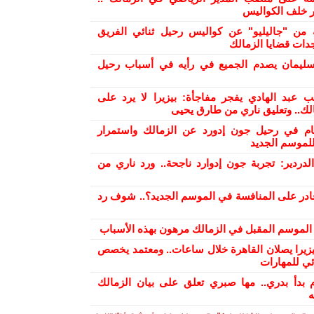
ور خلف الكواليس
من "جاليليو" عن كواليس رحيل ثنائي الفريق
دات قضايا الزمالك
ليمان يصدم الجميع في رأيه في أسباب رحيل
ب عبد الهادي يفجر مفاجأة: بيزيرا لا يرد على
الك.. وتعليق ناري من طارق يحيى
ام في رحيل جون إدورد عن الزمالك واستمرار
لموسم الجديد
دردير: تجربة جون إدوارد ناجحة.. ورد ناري من
ادر على المنافسة في الموسم الجديد؟.. شوف رد
ح الموسم المقبل في الزمالك مرهون بهذه الأسباب
بيزيرا يصلان القاهرة خلال ساعات.. ومعتمد يخصص
ئي للمهارات
 بدأ بدري.. مها صبري تعلق على بيان الزمالك
ه