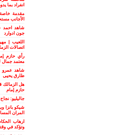
انفراد بما يد
مقدمة خاصة 
الأجانب مستج
شاهد احمد س
جون ادوارد
اللعيب | مهي
اتصالات الزم
رأي حازم إم
معتمد جمال ل
شاهد عمرو ال
طارق يحيى
هل الزمالك ق
حازم إمام
جاليليو: نجا
شيكو بانزا و
المران المسا
ارهاب الحكام
وتؤكد في وقت