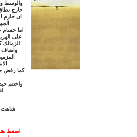
والوسط وال
خارج نطاق
ان حازم ا
الجها
اما حسام 
على الهزي
الزمالك ك
واضاف ال
المزمي
الا
كما رفض حس
واختتم حيد
اف
شاهت ال
اضغط هنـ