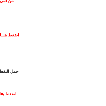
من انبي 
اضغط هنــا
حمل التغطي
اضغط هنا 