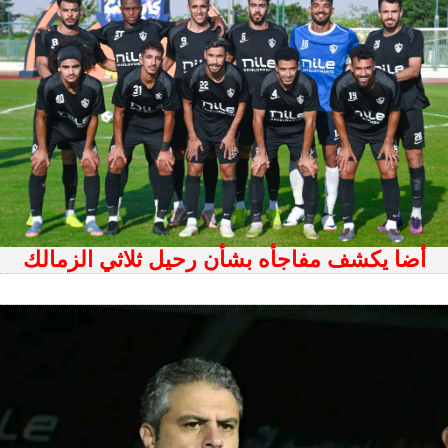
أضا يكشف مفاجأه بشأن رحيل ثلاثي الزمالك