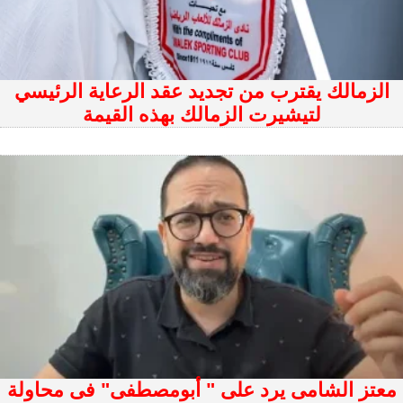
الزمالك يقترب من تجديد عقد الرعاية الرئيسي
لتيشيرت الزمالك بهذه القيمة
معتز الشامى يرد على " أبومصطفى" فى محاولة