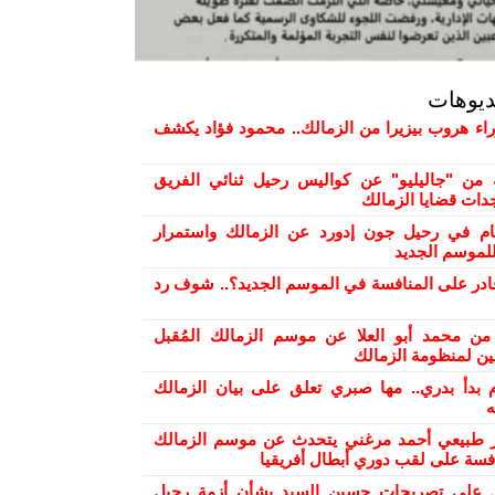
ديوهات
راء هروب بيزيرا من الزمالك.. محمود فؤاد يكشف
من "جاليليو" عن كواليس رحيل ثنائي الفريق
دات قضايا الزمالك
ام في رحيل جون إدورد عن الزمالك واستمرار
لموسم الجديد
ادر على المنافسة في الموسم الجديد؟.. شوف رد
من محمد أبو العلا عن موسم الزمالك المُقبل
ن لمنظومة الزمالك
 بدأ بدري.. مها صبري تعلق على بيان الزمالك
ه
ر طبيعي أحمد مرغني يتحدث عن موسم الزمالك
افسة على لقب دوري أبطال أفريقيا
علق على تصريحات حسين السيد بشأن أزمة رحيل