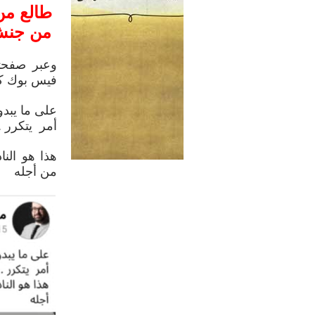
طالع من
من جنش
وعبر صفحت
فيس بوك كت
على ما يبدو
أمر يتكرر .
هذا هو النا
من أجله