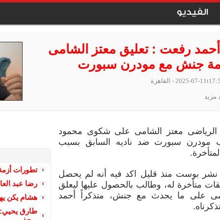
الفيديو
 أحمد رفعت : تعليق معتز الشامى
مة جنش مع مودرن سبورت
2025-07-11t17:
- القاهرة
 مزيد
د الرياضى معتز الشامى على شكوى محمود
مودرن سبورت ضد ناديه السابق بسبب
متأخرة.
تطورات أزمة
شر بوست منذ قليل اكد فيه أنه لم يحصل
رضا عبد الع
ت متأخرة له، وطالب بالحصول عليها ليعلق
مى على ما يحدث مع جنش، متذكراً أحمد
هشام يكن يها
كرناه.
طارق يحيي: م
ويحذر