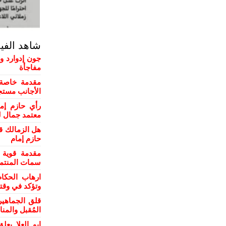
شاهد الفي
جون إدوارد و
مفاجأة
مقدمة خاصة 
الأجانب مستج
رأي حازم إم
معتمد جمال ل
هل الزمالك ق
حازم إمام
مقدمة قوية 
سمات المنتمي
ارهاب الحكام
وتؤكد في وقت
قلق الجماهي
المُقبل والمن
ابو العلا ي