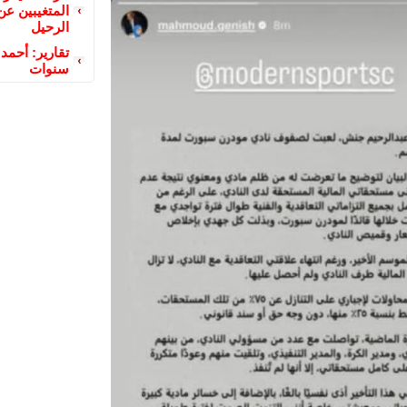
المتغيبين ع
الرحيل
تقارير: أحمد 
سنوات