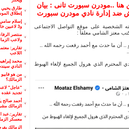
 هنا ..مودرن سبورت تانى : بيان
طارق يحيي ي
 ضد إدارة نادي مودرن سبورت
إنطلاق المو
إسلام سامي 
ه الشخصية على موقع التواصل الاجتماعى
و3 لاعبين خارج الحسابات
ب معتز الشامي معلقاً :
منتصر الرفاع
ولاعب الزما
 .. أن ما حدث مع أحمد رفعت رحمه الله ..
تقارير: معتم
.
اللاعب
محمد إبراهيم
دي المحترم الذي هرول الجميع لإلغاء الهبوط
النادي سيندم
من هو فابيو ف
الزمالك؟
"عاجل" لاعب
تجديد عقده
أحمد صالح ي
الزمالك مشو
تقارير:.عبد 
معسكر الزما
الزمالك يفر