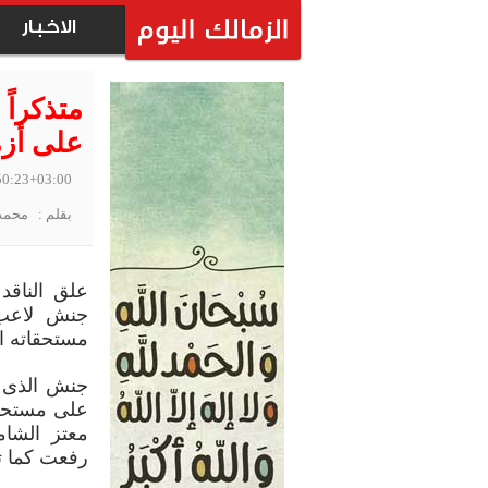
الاخبار
متذكراً
على أز
50:23+03:00
بقلم : محمد
علق الناق
جنش لاعب 
مستحقاته ال
جنش الذى ن
على مستحقا
معتز الشا
رفعت كما تذ