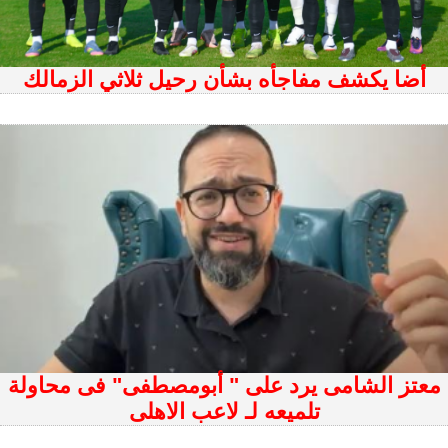
أضا يكشف مفاجأه بشأن رحيل ثلاثي الزمالك
معتز الشامى يرد على " أبومصطفى" فى محاولة
تلميعه لـ لاعب الاهلى