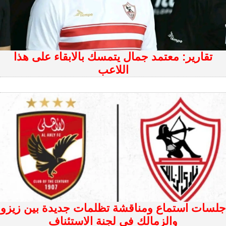
تقارير: معتمد جمال يتمسك بالابقاء على هذا
اللاعب
‏جلسات استماع ومناقشة تظلمات جديدة بين زيزو
والزمالك فى لجنة الاستئناف