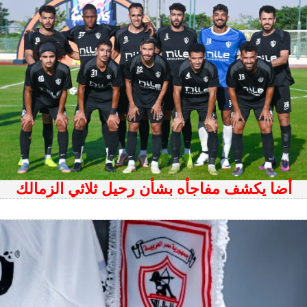
أضا يكشف مفاجأه بشأن رحيل ثلاثي الزمالك