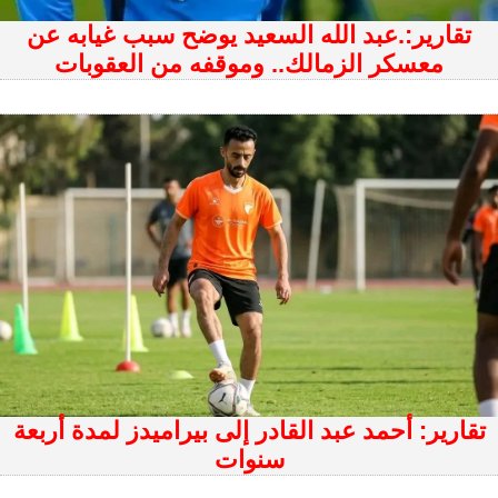
تقارير:.عبد الله السعيد يوضح سبب غيابه عن
معسكر الزمالك.. وموقفه من العقوبات
تقارير: أحمد عبد القادر إلى بيراميدز لمدة أربعة
سنوات