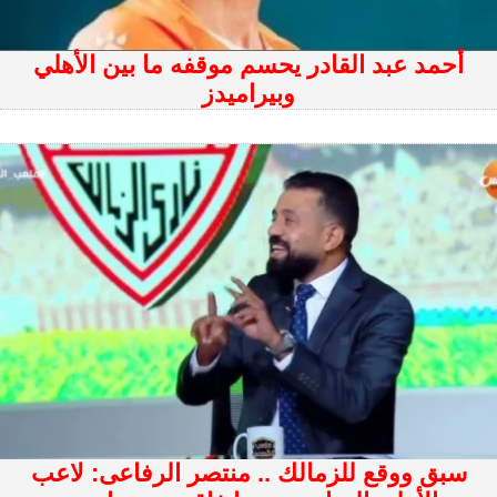
أحمد عبد القادر يحسم موقفه ما بين الأهلي
وبيراميدز
سبق ووقع للزمالك .. منتصر الرفاعى: لاعب