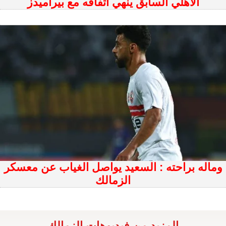
الأهلي السابق ينهي اتفاقه مع بيراميدز
وماله براحته : السعيد يواصل الغياب عن معسكر
الزمالك
المزيد من فيديوهات الزمالك