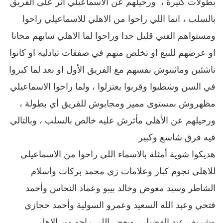
بطولات كتيرة ، ورحيلهم عن الاسماعيلي اثر على الفريق
بالسلب ، انما اللي راحوا من الاهلي للاسماعيلي راحوا
ومستواهم الفني قليل جدا وراحوا لما الاهلي سابهم مجانا
او عرضهم للبيع او تخلص منهم في صفقات تبادليه او كانوا
ناشئين وماثبتوش نفسهم مع الفريق الأول او بعد لما كبروا
في السن وشطبوا وقربوا يعتزلوا ، ولما راحوا الاسماعيلي
مظهروش بمستوى مميز ومجابوش للفريق أي بطولة ،
ورحيلهم عن الأهلي مأثرش عليه خالص بالسلب ، وبالتالي
فيه فرق شاسع وكبير
هديكوا شوية أمثلة بالاسماء اللي راحوا من الاسماعيلي
للاهلي نجوم كبار وعلامات زي محمد بركات واسلام
الشاطر وسيد معوض وخالد بيبو وعماد النحاس وأحمد
فتحي وعبد الله السعيد وعمرو السولية وأحمد حجازي
وشريف عبد الفضيل ، وبعض اللي راحو من الاهلي