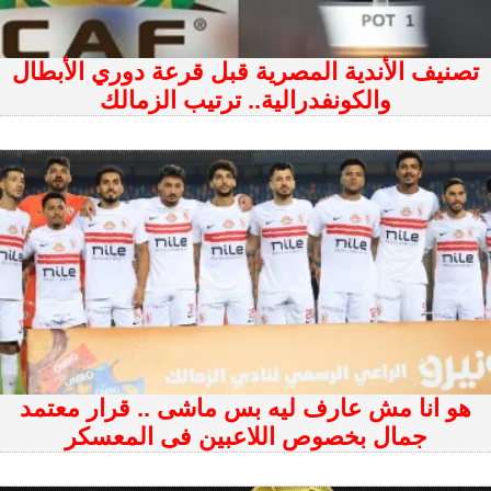
تصنيف الأندية المصرية قبل قرعة دوري الأبطال
والكونفدرالية.. ترتيب الزمالك
هو انا مش عارف ليه بس ماشى .. قرار معتمد
جمال بخصوص اللاعبين فى المعسكر