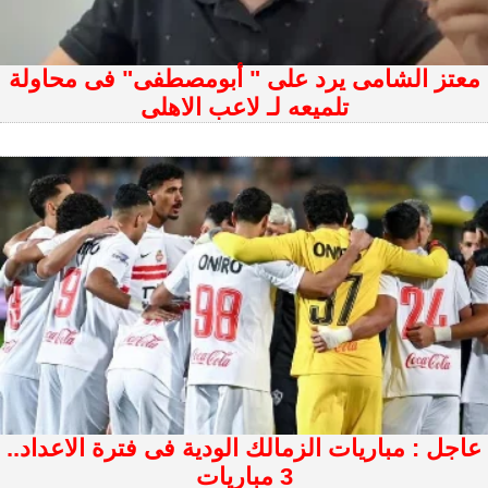
معتز الشامى يرد على " أبومصطفى" فى محاولة
تلميعه لـ لاعب الاهلى
عاجل : مباريات الزمالك الودية فى فترة الاعداد..
3 مباريات