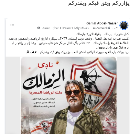
يؤازركم ويثق فيكم ويقدركم