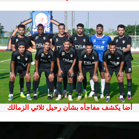
أضا يكشف مفاجأه بشأن رحيل ثلاثي الزمالك