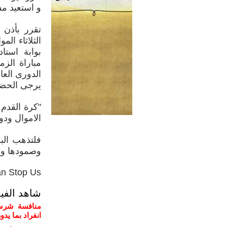
و استعيد مف
تقرر بأذن 
بوابة استا
مباراة الز
الدورى العام
يرجى الحضو
"كرة القدم
الاموال ود
فلتذهب البط
وصمودها وس
Stop Us !!".
شاهد الفي
منافسة شرسة
انفراد بما يد