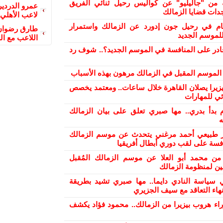
من "جاليليو" عن كواليس رحيل ثنائي الفريق
عمرو الدردير
دات قضايا الزمالك
لاعب الأهلي
ام في رحيل جون إدورد عن الزمالك واستمرار
طارق رضوان 
لموسم الجديد
اللاعب مع ال
ادر على المنافسة في الموسم الجديد؟.. شوف رد
ح الموسم المقبل في الزمالك مرهون بهذه الأسباب
بيزيرا يصلان القاهرة خلال ساعات.. ومعتمد يخصص
ئي للمهارات
 بدأ بدري.. مها صبري تعلق على بيان الزمالك
ه
ر طبيعي أحمد مرغني يتحدث عن موسم الزمالك
افسة على لقب دوري أبطال أفريقيا
من محمد أبو العلا عن موسم الزمالك المُقبل
ن لمنظومة الزمالك
 سياسة النادي دايما.. مها صبري تشيد بطريقة
هاء التعاقد مع سيف الجزيري
راء هروب بيزيرا من الزمالك.. محمود فؤاد يكشف