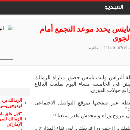
الفيديو
نايتس يحدد موعد التجمع أمام
الجوى
2014-01-07t10:
- القاهرة
ة ألتراس وايت نايتس حضور مباراة الزمالك
يش فى الخامسة مساء اليوم بملعب الدفاع
ابع جولات الدورى.
الزمالك يرد 
بطة عبر صفحتها بموقع التواصل الاجتماعى
لودوجوريتس 
 "
"قبل غلق با
بنروح وراه و محدش يقدر يمنعنا !!
الزمالك للمو
الإماراتي
مك .. ازحف ورا فريقك .. لبى نداء المدارج ..