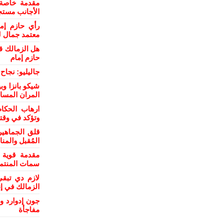
مقدمة خاصة 
الأجانب مستج
رأي حازم إم
معتمد جمال ل
هل الزمالك ق
حازم إمام
جاليليو: نجا
شيكو بانزا و
المران المسا
ارهاب الحكام
وتؤكد في وقت
قلق الجماهي
المُقبل والمن
مقدمة قوية 
سمات المنتمي
لازم دي تبقي
الزمالك في إن
جون إدوارد و
مفاجأة