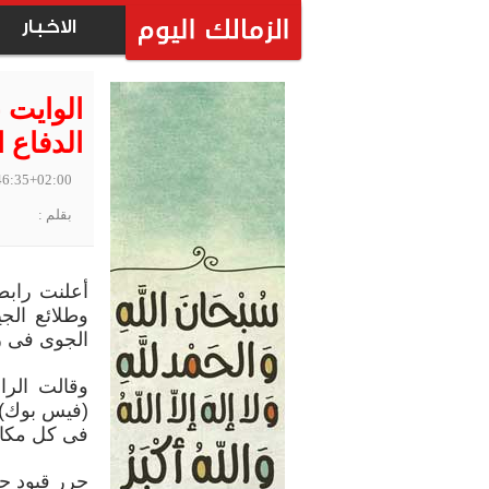
الاخبار
الوايت 
الدفاع 
46:35+02:00
بقلم :
أعلنت رابط
وطلائع الج
الجوى فى ر
وقالت الرا
(فيس بوك):
فى كل مكان 
حرر قيود حل