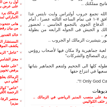
أول رد من ا
اتيح مملكتك ..
على عرض بيع
الزمالك يرد 
الله تجمع جروب أولتراس وايت نايتس غدا
الاماراتي لم
الثلاثاء الموافق ٧-١ فى تمام الساعه الثالثه عصرا ، أمام
هانى حتحوت 
د الدفاع الجوى بالتجمع الخامس ، لحضور
من بيان رفض 
مالك و الجيش فى الجوله الرابعه من بطولة
 ..
خالد الغندور 
ر بتيشيرت الزمالك او الجروب ..
المستشار الق
يكشف الموقف 
 لعبة جماهيرية ولا مكان فيها لأصحاب روؤس
"عاجل" الزما
وري المصالح والشركات"
معتز الشامي
وله كلها الى الجحيم ولتنعم الجماهير بثباتها
"على خلفية أ
يرفض تخوين م
عيها في انتزاع حقها
الزمالك يعل
Only God Can 
أهلي دبي
"خاص" كوالي
ديوهات
الرخصة الأفري
 على منصب المدير الرياضي في الزمالك ..
منتصر الرفا
ور خلف الكواليس
بيزيرا