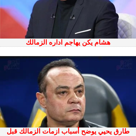
هشام يكن يهاجم اداره الزمالك
طارق يحيي يوضح أسباب ازمات الزمالك قبل