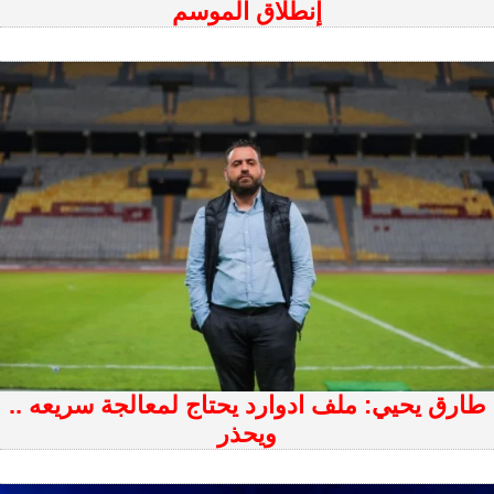
إنطلاق الموسم
طارق يحيي: ملف ادوارد يحتاج لمعالجة سريعه ..
ويحذر