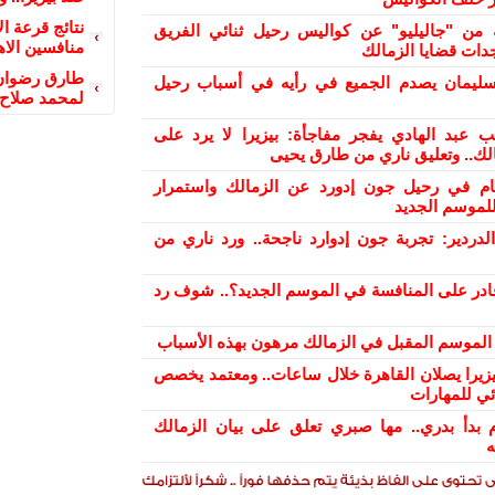
نتائج قرعة ال
من "جاليليو" عن كواليس رحيل ثنائي الفريق
منافسين الاه
دات قضايا الزمالك
طارق رضوان 
ليمان يصدم الجميع في رأيه في أسباب رحيل
لمحمد صلاح 
ب عبد الهادي يفجر مفاجأة: بيزيرا لا يرد على
الك.. وتعليق ناري من طارق يحيى
ام في رحيل جون إدورد عن الزمالك واستمرار
لموسم الجديد
دردير: تجربة جون إدوارد ناجحة.. ورد ناري من
ادر على المنافسة في الموسم الجديد؟.. شوف رد
ح الموسم المقبل في الزمالك مرهون بهذه الأسباب
بيزيرا يصلان القاهرة خلال ساعات.. ومعتمد يخصص
ئي للمهارات
 بدأ بدري.. مها صبري تعلق على بيان الزمالك
ه