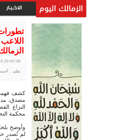
الاخبار
تطورات
اللاعب 
الزمالك
19:29+03:00
بقلم : أحمد 
كشف فهمي ب
مصدق، مداف
النزاع القض
محكمة التحك
وأوضح بلحا
لم تُصدر حت