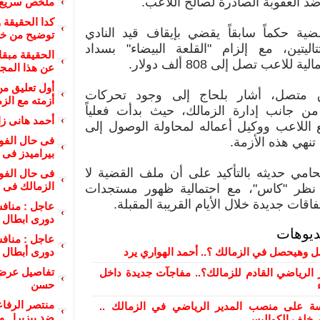
ضد العقوبة الصادرة لصالح اللاعب.
ملخص سريع ل
كدا الحقيقة
ية حكماً سابقاً يقضي بإيقاف قيد النادي
توضيح من خوا
تاليتين، مع إلزام "القلعة البيضاء" بسداد
الحقيقة مبق
لاعب تصل إلى 808 ألف دولار.
عن هذا المج
أول تعليق من
متصل، أشار بلحاج إلى وجود تحركات
أزمته مع الز
من جانب إدارة الزمالك، حيث بدأت فعلياً
أحمد هانى زا
 اللاعب ووكيل أعماله لمحاولة الوصول إلى
تنهي هذه الأزمة.
بيراميدز فى دور
حامي حديثه بالتأكيد على أن ملف القضية لا
الزمالك فى دور
نظر "كاس"، مع احتمالية ظهور مستجدات
تفاقات جديدة خلال الأيام القريبة المقبلة.
دورى ابطال إ
ديوهات
ل وهيحصل في الزمالك ؟.. أحمد الهواري يرد
دورى أبطال إ
تفاصيل عرض 
 الرياضي القادم للزمالك؟.. مفاجآت جديدة داخل
حسن
منتصر الرفا
 على منصب المدير الرياضي في الزمالك ..
ضد بيزيرا.. و
ور خلف الكواليس