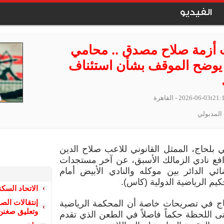
الفيديو
 أزمة صلاح مصدق .. محامي
يوضح الموقف بشأن استئناف
2026-06-03t21:
- القاهرة
المدبولي
لحاج، الممثل القانوني للاعب صلاح الدين
ع نادي الزمالك الأسبق، عن آخر مستجدات
ائي الدائر بين موكله والنادي الأبيض أمام
يم الرياضية الدولية (كاس).
الاتحاد السك
إنتقالات ال
ج في تصريحات خاصة أن المحكمة الرياضية
وتعليق صغنن 
ى اللحظة حكماً فاصلاً في الطعن الذي تقدم