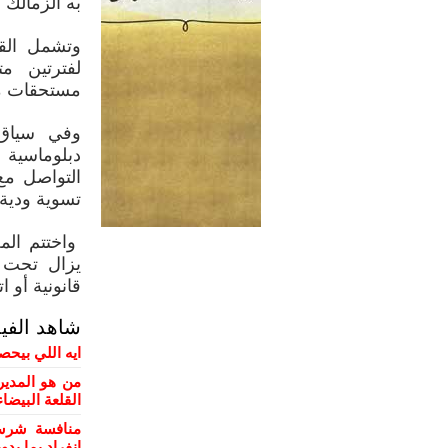
به الزمالك 
وتشمل القض
لفترتين مت
مستحقات مالية ل
وفي سياق 
دبلوماسية 
التواصل مع
تسوية ودية 
واختتم الم
يزال تحت 
قانونية أو ا
شاهد الفي
ايه اللي بيحص
من هو المدير
القلعة البيضاء
منافسة شرسة
انفراد بما يد