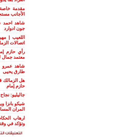
مقدمة خاصة 
الأجانب مستج
شاهد احمد س
جون ادوارد
اللعيب | مهي
اتصالات الزم
رأي حازم إم
معتمد جمال ل
شاهد عمرو ال
طارق يحيى
هل الزمالك ق
حازم إمام
جاليليو: نجا
شيكو بانزا و
المران المسا
ارهاب الحكام
وتؤكد في وقت