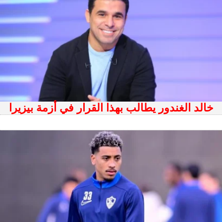
خالد الغندور يطالب بهذا القرار في أزمة بيزيرا