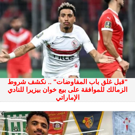
"قبل غلق باب المفاوضات" .. نكشف شروط
الزمالك للموافقة على بيع خوان بيزيرا للنادي
الإماراتي