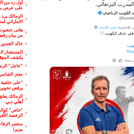
أول رد من ا
لمدرب البرتغالي.
على عرض بيع
الزمالك يرد 
الاماراتي لم
هانى حتحوت 
من بيان رفض 
خالد الغندور 
المستشار الق
يكشف الموقف 
"عاجل" الزما
معتز الشامي
"على خلفية أ
يرفض تخوين م
الزمالك يعل
أهلي دبي
"خاص" كوالي
الرخصة الأفري
منتصر الرفا
بيزيرا