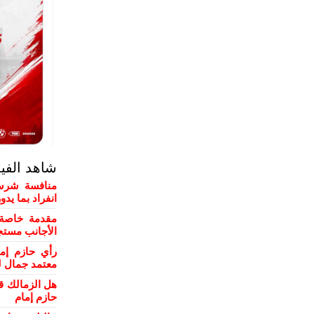
شاهد الفي
منافسة شرسة
انفراد بما يد
مقدمة خاصة 
الأجانب مستج
رأي حازم إم
معتمد جمال ل
هل الزمالك ق
حازم إمام