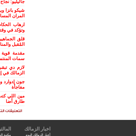
جاليليو: نجا
شيكو بانزا و
المران المسا
ارهاب الحكام
وتؤكد في وقت
قلق الجماهي
المُقبل والمن
مقدمة قوية 
سمات المنتمي
لازم دي تبقي
الزمالك في إن
جون إدوارد و
مفاجأة
مين اللي كتب
طارق أضا
اخبار الزمالك
المالتي
أخبار الزمالك اليوم
مكتبة الف