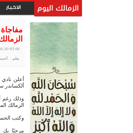
الاخبار
مفاجاة 
الزمالك
36:26+03:00
بقلم : أحمد 
أعلن نادي ا
ألكساندر سا
وذلك رغم أن
الزمالك الم
وكتب الحساب
مرحبًا بك ف