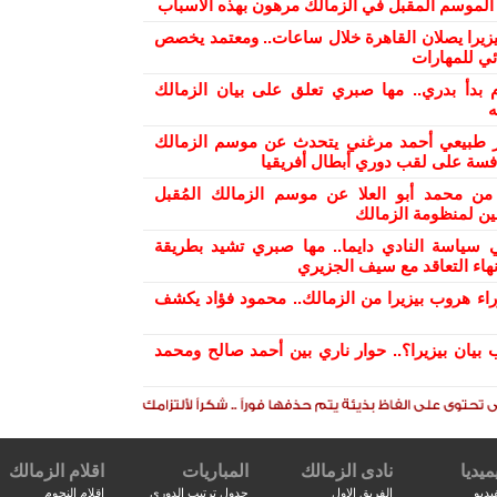
ح الموسم المقبل في الزمالك مرهون بهذه الأسباب
بيزيرا يصلان القاهرة خلال ساعات.. ومعتمد يخصص
ئي للمهارات
 بدأ بدري.. مها صبري تعلق على بيان الزمالك
ه
ر طبيعي أحمد مرغني يتحدث عن موسم الزمالك
افسة على لقب دوري أبطال أفريقيا
من محمد أبو العلا عن موسم الزمالك المُقبل
ن لمنظومة الزمالك
 سياسة النادي دايما.. مها صبري تشيد بطريقة
هاء التعاقد مع سيف الجزيري
راء هروب بيزيرا من الزمالك.. محمود فؤاد يكشف
 بيان بيزيرا؟.. حوار ناري بين أحمد صالح ومحمد
ميديا
نادى الزمالك
المباريات
اقلام الزمالك
يديو
الفريق الاول
جدول ترتيب الدورى
اقلام النجوم