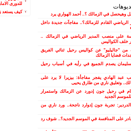
للدورى الاما
ديوهات
كيف يستعد زع
ل وهيحصل في الزمالك ؟.. أحمد الهواري يرد
 الرياضي القادم للزمالك؟.. مفاجآت جديدة داخل
 على منصب المدير الرياضي في الزمالك ..
ور خلف الكواليس
من "جاليليو" عن كواليس رحيل ثنائي الفريق
دات قضايا الزمالك
ليمان يصدم الجميع في رأيه في أسباب رحيل
ب عبد الهادي يفجر مفاجأة: بيزيرا لا يرد على
الك.. وتعليق ناري من طارق يحيى
ام في رحيل جون إدورد عن الزمالك واستمرار
لموسم الجديد
دردير: تجربة جون إدوارد ناجحة.. ورد ناري من
ادر على المنافسة في الموسم الجديد؟.. شوف رد