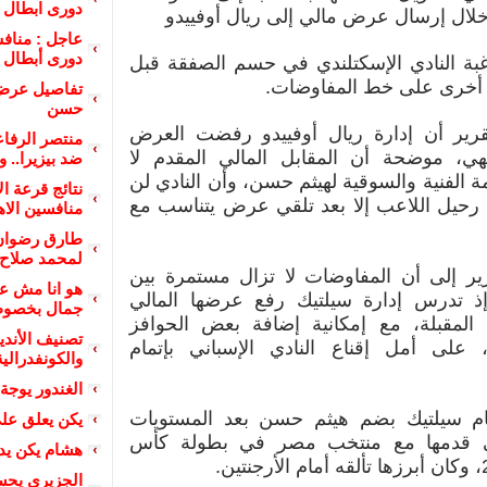
دورى ابطال إ
خلال إرسال عرض مالي إلى ريال أوفييدو
دورى أبطال إ
 النادي الإسكتلندي في حسم الصفقة قبل
 أخرى على خط المفاوضات.
تفاصيل عرض 
حسن
رير أن إدارة ريال أوفييدو رفضت العرض
منتصر الرفا
، موضحة أن المقابل المالي المقدم لا
ضد بيزيرا.. و
 الفنية والسوقية لهيثم حسن، وأن النادي لن
نتائج قرعة ال
رحيل اللاعب إلا بعد تلقي عرض يتناسب مع
منافسين الاه
طارق رضوان 
لمحمد صلاح 
رير إلى أن المفاوضات لا تزال مستمرة بين
هو انا مش ع
ذ تدرس إدارة سيلتيك رفع عرضها المالي
جمال بخصوص 
م المقبلة، مع إمكانية إضافة بعض الحوافز
تصنيف الأندي
، على أمل إقناع النادي الإسباني بإتمام
والكونفدرالية
الغندور يوجة
ام سيلتيك بضم هيثم حسن بعد المستويات
يكن يعلق عل
لتي قدمها مع منتخب مصر في بطولة كأس
هشام يكن يد
الجزيري يحسم