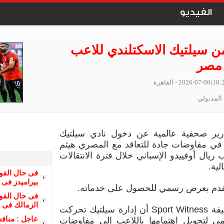
الفيديو
 سيلتيك الاسكتلندي للاعب
مصر
2026-07-08t18:
- القاهرة
المدبولي
ير صحفية عالمية عن دخول نادي سيلتيك
 في مفاوضات جادة للتعاقد مع المصري هيثم
يال أوفييدو الإسباني خلال فترة الانتقالات
لية.
بيراميدز فى دور
تقدم بعرض رسمي للحصول على خدماته.
الزمالك فى دور
وأكدت صحيفة Sport Witness أن إدارة سيلتيك تحركت
 لتحويل اهتمامها باللاعب إلى مفاوضات