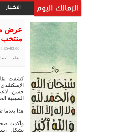
الاخبار
عرض من
منتخب 
20:35+03:00
بقلم : أحمد 
كشفت تقار
الإسكتلندي
حسن، لاعب ر
الصيفية الحا
هذا بعدما 
بشكل رسمي