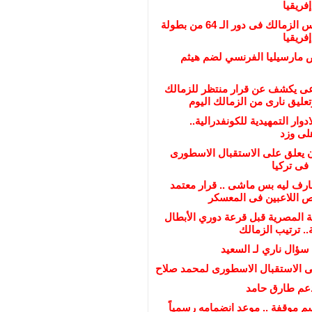
فريقيا
عاجل : منافس الزمالك فى دور الـ 64 من بطولة
فريقيا
مارسيليا الفرنسي لضم هيثم
عى يكشف عن قرار منتظر للزمالك
تعليق نارى من الزمالك اليوم
ادوار التمهيدية للكونفدرالية..
لى وزد
يعلق على الاستقبال الاسطورى
فى تركيا
ارف ليه بس ماشى .. قرار معتمد
اللاعبين فى المعسكر
ة المصرية قبل قرعة دوري الأبطال
.. ترتيب الزمالك
 سؤال ناري لـ السعيد
ى الاستقبال الاسطورى لمحمد صلاح
عم طارق حامد
 موقفة .. موعد انضمامه رسمياً