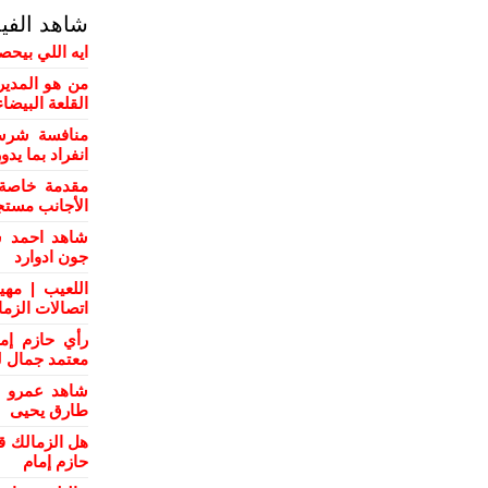
شاهد الفي
ايه اللي بيحص
من هو المدير
القلعة البيضاء
منافسة شرسة
انفراد بما يد
مقدمة خاصة 
الأجانب مستج
شاهد احمد س
جون ادوارد
اللعيب | مهي
اتصالات الزم
رأي حازم إم
معتمد جمال ل
شاهد عمرو ال
طارق يحيى
هل الزمالك ق
حازم إمام