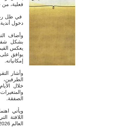
فعلية، من 
في ظل رغبة
دخول أندية
وأضاف التق
بشكل شفهي
يعكس القيمة
يوافق على 
إمكانياته.
وأشار التق
الطرفين، إ
خلال الأيا
والمتغيرات
الصفقة.
ويأتي اهتم
اللافتة ا
العالم 2026، وكان أبرزها تألقه أمام الأرجنتين.