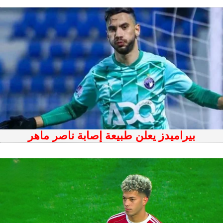
بيراميدز يعلن طبيعة إصابة ناصر ماهر