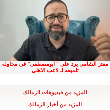
معتز الشامى يرد على " أبومصطفى" فى محاولة
تلميعه لـ لاعب الاهلى
المزيد من فيديوهات الزمالك
المزيد من أخبار الزمالك