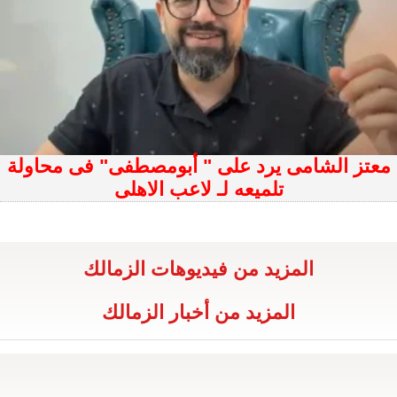
معتز الشامى يرد على " أبومصطفى" فى محاولة
تلميعه لـ لاعب الاهلى
المزيد من فيديوهات الزمالك
المزيد من أخبار الزمالك