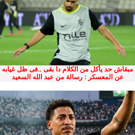
مبقاش حد يأكل من الكلام دا بقى ..فى ظل غيابه
عن المعسكر : رسالة من عبد الله السعيد