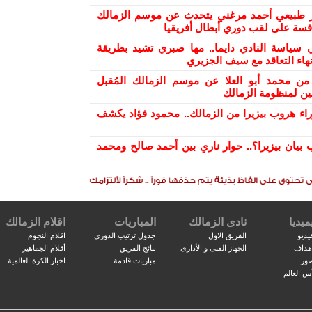
ر طبيعي أحمد مرغني يتحدث عن موسم الزمالك
افسة على لقب دوري أبطال أفريقيا
 سياسة النادي دايما.. مها صبري تشيد بطريقة
هاء التعاقد مع سيف الجزيري
من محمد أبو العلا عن موسم الزمالك المُقبل
ن لمنظومة الزمالك
راء هروب بيزيرا من الزمالك.. محمود فؤاد يكشف
 بيان بيزيرا؟.. حوار ناري بين أحمد صالح ومحمد
ميديا
نادى الزمالك
المباريات
اقلام الزمالك
يديو
الفريق الاول
جدول ترتيب الدورى
اقلام النجوم
اهداف
الجهاز الفنى و الأدارى
نتائج الفريق
أقلام الجماهير
صور
مباريات قادمة
اخبار الكرة العالمية
س العالم