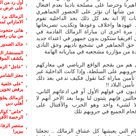
أول رد من ا
هيرنا وحرصا على مصلحة نادينا بعدم افتعال
على عرض بيع
ن شأنها ان تؤثر على الحضور الجماهيري
الزمالك يرد 
ت إلا انه بعد كل ذلك نجد الداخليه تقوم
الاماراتي لم
قد عهودها واخلاف وعودها وتكذيب تصريحاتها
هانى حتحوت 
م مرة اخرى ان مباراة الزمالك القادمة في
من بيان رفض 
 افريقيا ستكون بدون جمهور في اعتداء جديد
خالد الغندور 
ق الجماهير في تشجيع ناديهم وحق النادي
ة من مؤازرة مشجعيه في مبارياته الهامة
المستشار الق
يكشف الموقف 
هم من يقحم الواقع الرياضي في معاركهم
"عاجل" الزما
روبهم على السلطة، وإذا كانت الداخلية غير
معتز الشامي
تأمين مباراة كما تقول فكيف تدعي بعذ ذلك
"على خلفية أ
أمين البلاد !!
يرفض تخوين م
ذبون في قولهم الأول أو في ادعائهم الثاني،
لتين فإنهم يثبتون لنا يوما بعد الأخر أنهم لا
الزمالك يعل
أهلي دبي
ا لشيء واحد وهو الحرب والأقتتال على
حام الجميع في حروبهم تلك
"خاص" كوالي
الرخصة الأفري
منتصر الرفا
ام التي يعيشها كل عشاق الزمالك .. تجعلنا
بيزيرا