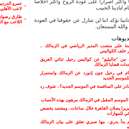
واكثر اصرارا على عودة الروح واكثر اخلاصا
عمرو الدردير
م لنادينا الحبيب
لاعب الأهلي
طارق رضوان 
بنا نؤكد اننا لن نتنازل عن حقوقنا في العودة
اللاعب مع ال
والله المستعان.
ديوهات
 على منصب المدير الرياضي في الزمالك ..
ور خلف الكواليس
من "جاليليو" عن كواليس رحيل ثنائي الفريق
دات قضايا الزمالك
ام في رحيل جون إدورد عن الزمالك واستمرار
لموسم الجديد
ادر على المنافسة في الموسم الجديد؟.. شوف رد
ح الموسم المقبل في الزمالك مرهون بهذه الأسباب
بيزيرا يصلان القاهرة خلال ساعات.. ومعتمد يخصص
ئي للمهارات
 بدأ بدري.. مها صبري تعلق على بيان الزمالك
ه