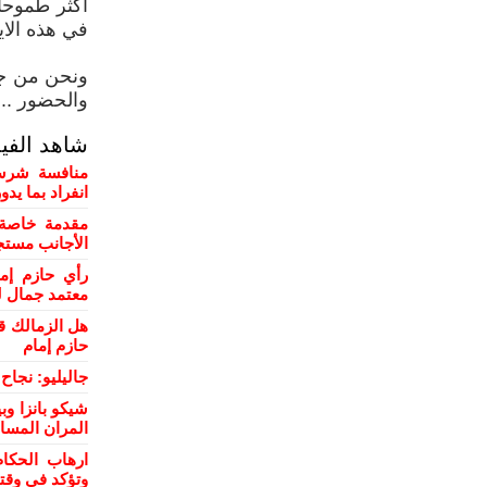
اكثر طموحا 
في هذه الايا
ونحن من جان
والحضور .. 
شاهد الفي
منافسة شرسة
انفراد بما يد
مقدمة خاصة 
الأجانب مستج
رأي حازم إم
معتمد جمال ل
هل الزمالك ق
حازم إمام
جاليليو: نجا
شيكو بانزا و
المران المسا
ارهاب الحكام
وتؤكد في وقت