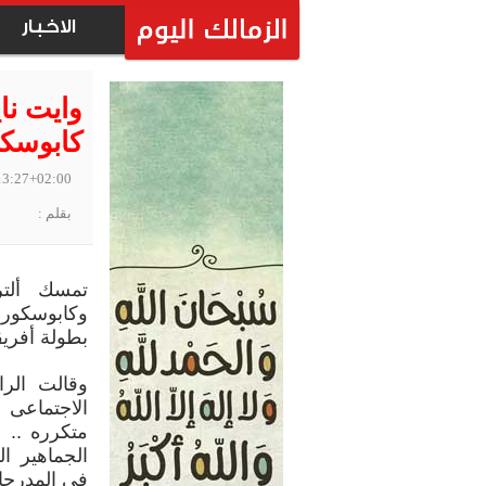
الاخبار
وايت نا
كابوسك
13:27+02:00
بقلم :
تمسك ألتر
بطولة أفريقي
وقالت الرا
الاجتماعى (
متكرره .. 
الجماهير ا
في المدرجات