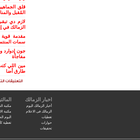
قلق الجماهي
المُقبل والمن
لازم دي تبقي
الزمالك في إن
مقدمة قوية 
سمات المنتمي
جون إدوارد و
مفاجأة
مين اللي كتب
طارق أضا
اخبار الزمالك
المالتي
أخبار الزمالك اليوم
مكتبة الف
الزمالك فى الاعلام
مكتبة ال
تغطيات
البوم ال
حوارات
تغطية كأ
تحقيقات