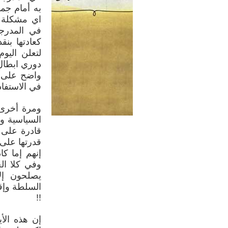
به أمام جما
اي مشكلة م
في المدرجا
كعادتها بن
لتعلن اليو
دوري ابطال
واضح على ح
في الاستفاد
ومرة أخرى 
السياسية وح
قادرة على 
قدرتها على ت
إنهم إما كا
وفي كلا الحا
يصلحون إل
السلطة وإق
!!
إن هذه الأي