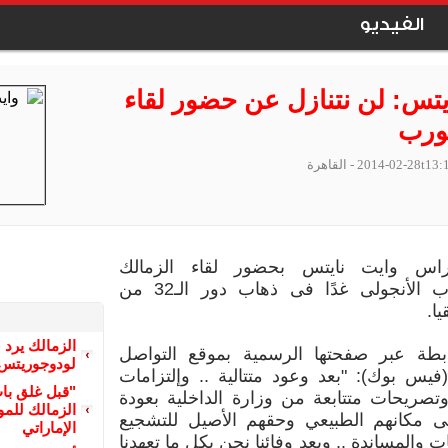
الفيديو
يتس: لن نتنازل عن حضور لقاء
ورب
2014-02-28t13:
- القاهرة
اس وايت نايتس بحضور لقاء الزمالك
وكابوسكورب الأنجولى غدًا فى ذهاب دور الـ32 من
ا.
الزمالك يرد 
بطة عبر صفحتها الرسمية بموقع التواصل
لودوجوريتس 
فيس بوك): "بعد وعود متتالية .. وإلتزامات
"قبل غلق با
وتصريحات متتابعة من وزارة الداخلية بعودة
الزمالك للمو
لى مكانهم الطبيعي وحقهم الأصيل للتشجيع
الإماراتي
 والمساندة .. وبعد وفائنا نحن بكل ما تعهدنا