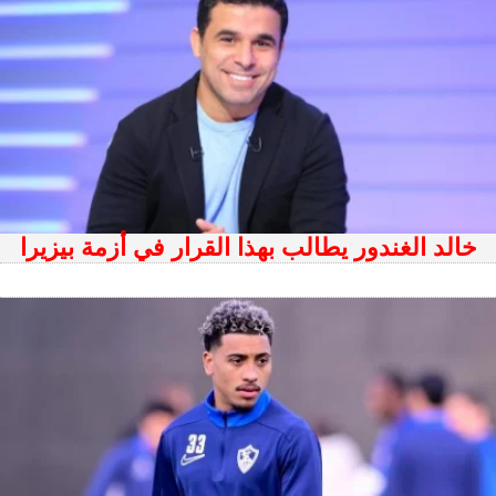
خالد الغندور يطالب بهذا القرار في أزمة بيزيرا