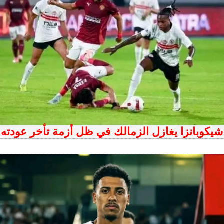
شيكوبانزا يغازل الزمالك في ظل أزمة تأخر عودته