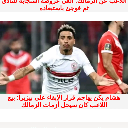
اللاعب عن الزمالك: ألغى عروضه استجابة للنادي
ثم فوجئ باستبعاده
هشام يكن يهاجم قرار الإبقاء على بيزيرا: بيع
اللاعب كان سيحل أزمات الزمالك