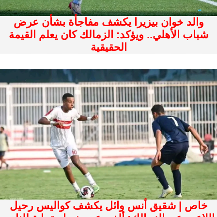
والد خوان بيزيرا يكشف مفاجأة بشأن عرض
شباب الأهلي.. ويؤكد: الزمالك كان يعلم القيمة
الحقيقية
خاص | شقيق أنس وائل يكشف كواليس رحيل