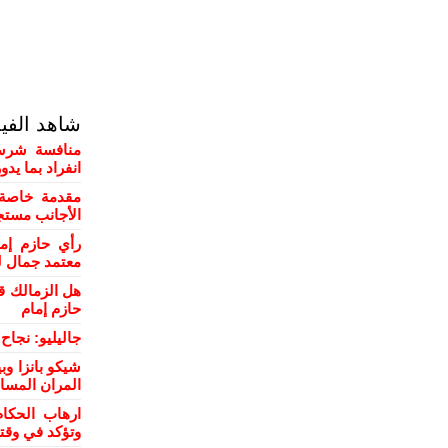
شاهد الفي
منافسة شرسة
انفراد بما يد
مقدمة خاصة 
الأجانب مستج
رأي حازم إم
معتمد جمال ل
هل الزمالك ق
حازم إمام
جاليليو: نجا
شيكو بانزا و
المران المسا
ارهاب الحكام
وتؤكد في وقت