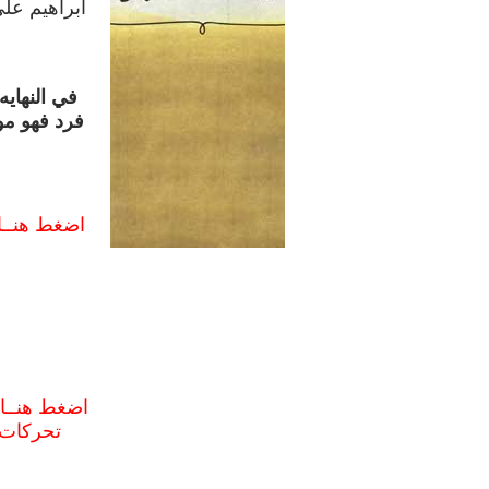
ابراهيم على
في النهايه
فرد فهو مو
اضغط هنــا
اضغط هنــا
تحركات 