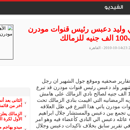
الفيديو
ي وليد دعبس رئيس قنوات مودرن
لك
2010-10-14t23:
- القاهرة
قارير صحفيه وموقع جول الشهير ان رجل
شهير ولد دعبس رئيس قنوات مودرن قد تبرع
بمبلغ 100 الف جنيه لصالح نادي الزمالك على هامش
يه الرمضانيه التي اقيمت بنادي الزمالك تحت
الثانى بعد أ
أخر من قائمة
وات مودرن ياتي هذا التبرع في ظل العلاقه
تي تجمع بين دعبس والمستشار جلال ابراهيم
الزمالك يعلن
ء عائله دعبس الي النادي كأعضاء فيه وهو امر
الأول لكرة ال
 في تقرير سابق بخلاف تاكيدات دعبس وجلال
ميدو يهاجم م