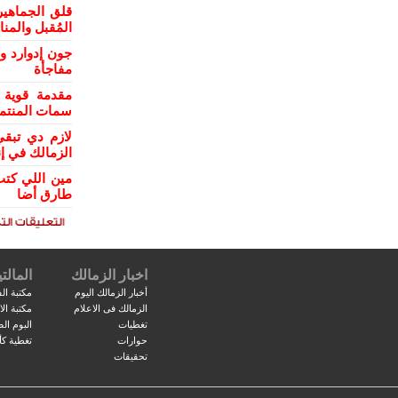
قلق الجماهي
المُقبل والمن
جون إدوارد و
مفاجأة
مقدمة قوية 
سمات المنتمي
لازم دي تبقي
الزمالك في إن
مين اللي كتب
طارق أضا
اخبار الزمالك
المالتي
أخبار الزمالك اليوم
مكتبة الف
الزمالك فى الاعلام
مكتبة ال
تغطيات
البوم ال
حوارات
تغطية كأ
تحقيقات