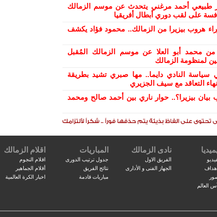
ر طبيعي أحمد مرغني يتحدث عن موسم الزمالك
افسة على لقب دوري أبطال أفريقيا
راء هروب بيزيرا من الزمالك.. محمود فؤاد يكشف
من محمد أبو العلا عن موسم الزمالك المُقبل
ن لمنظومة الزمالك
 سياسة النادي دايما.. مها صبري تشيد بطريقة
هاء التعاقد مع سيف الجزيري
 بيان بيزيرا؟.. حوار ناري بين أحمد صالح ومحمد
ميديا
نادى الزمالك
المباريات
اقلام الزمالك
يديو
الفريق الاول
جدول ترتيب الدورى
اقلام النجوم
اهداف
الجهاز الفنى و الأدارى
نتائج الفريق
أقلام الجماهير
صور
مباريات قادمة
اخبار الكرة العالمية
س العالم