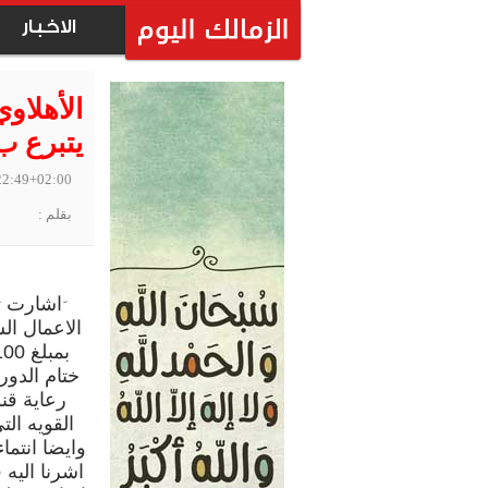
الاخبار
الأهلاو
يتبرع ب100 الف جنيه للزما
22:49+02:00
بقلم :
اشارت ت
الاعمال ال
ختام الدور
رعاية قن
القويه ال
وايضا انتما
اشرنا اليه