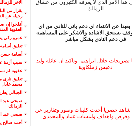
 هذا الامر الذي لا يعرفه الكثيرون من عشاق
الاخر للزمالك
الزمالك
بقرار من الن
رحيلة عن الن
أفلحوا إن ص
 بعيدا عن الانتماء اي دعم ياتي للنادي من اي
العقوبة المن
قف يستحق الاشاده والاشكر على المساهمه
عمرو زكى ي
في دعم النادي بشكل مباشر
تعليق أسامة 
أسامة حسن ي
 تصريحات جلال ابراهيم وتاكيد ان عائله وليد
سبب أزمة عبد
دعبس زملكاوية
عقوبه لم تس
تعليق نارى 
محمد عادل
-
الجبالي يعلن
صبحى عبد ال
الزمالك
 شاهد حصريا أحدث كليبات وصور وتقارير عن
صبحي عبد الس
وفرص واهداف ولمسات عماد والمحمدي
أحمد صالح يو