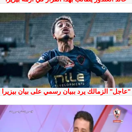
"عاجل" الزمالك يرد ببيان رسمي على بيان بيزيرا