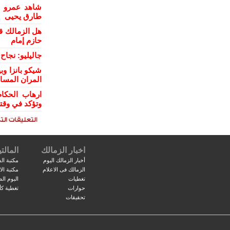
شاهد عمرو ال
طارق يحيى
هل الزمالك ق
حازم إمام
جاليليو: نجا
شيكو بانزا و
المران المسا
ارهاب الحكام
وتؤكد في وقت
اخبار الزمالك
المالتي
أخبار الزمالك اليوم
مكتبة الف
الزمالك فى الاعلام
مكتبة ال
تغطيات
البوم ال
حوارات
تغطية كأ
تحقيقات