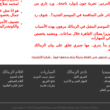
دردير: تجربة جون إدوارد ناجحة.. ورد ناري من
لمحمد صلاح 
هو انا مش ع
ادر على المنافسة في الموسم الجديد؟.. شوف رد
جمال بخصوص 
تصنيف الأندي
والكونفدرالية
ح الموسم المقبل في الزمالك مرهون بهذه الأسباب
بيزيرا يصلان القاهرة خلال ساعات.. ومعتمد يخصص
ئي للمهارات
 بدأ بدري.. مها صبري تعلق على بيان الزمالك
ه
ميديا
نادى الزمالك
المباريات
اقلام الزمالك
يديو
الفريق الاول
جدول ترتيب الدورى
اقلام النجوم
اهداف
الجهاز الفنى و الأدارى
نتائج الفريق
أقلام الجماهير
صور
مباريات قادمة
اخبار الكرة العالمية
س العالم
Copyright © 2024 ZamalekToday.com All Rights Reserved.
Privacy Policy
|