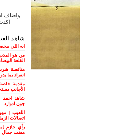
واضاف ان 
اكدت 
شاهد الفي
ايه اللي بيحص
من هو المدير
القلعة البيضاء
منافسة شرسة
انفراد بما يد
مقدمة خاصة 
الأجانب مستج
شاهد احمد س
جون ادوارد
اللعيب | مهي
اتصالات الزم
رأي حازم إم
معتمد جمال ل