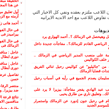
الحقيقة مبق
عن هذا المج
اللاعب ملتزم بعقده ونفي كل الاخبار التي
أول تعليق من
أزمته مع الز
تفاوض اللاعب مع احد الانديه الايرانيه
أحمد هانى زا
ديوهات
بيراميدز فى دور
ل وهيحصل في الزمالك ؟.. أحمد الهواري يرد
 الرياضي القادم للزمالك؟.. مفاجآت جديدة داخل
الزمالك فى دور
 على منصب المدير الرياضي في الزمالك ..
دورى ابطال إ
ور خلف الكواليس
من "جاليليو" عن كواليس رحيل ثنائي الفريق
دورى أبطال إ
دات قضايا الزمالك
تفاصيل عرض 
ليمان يصدم الجميع في رأيه في أسباب رحيل
حسن
منتصر الرفا
ب عبد الهادي يفجر مفاجأة: بيزيرا لا يرد على
ضد بيزيرا.. و
الك.. وتعليق ناري من طارق يحيى
نتائج قرعة ال
ام في رحيل جون إدورد عن الزمالك واستمرار
منافسين الاه
لموسم الجديد
طارق رضوان 