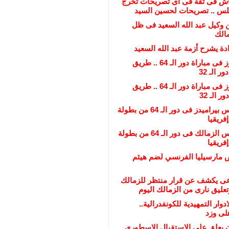
اش فى ثقة فى أى تصريحات تخرج
لس .. تصريحات لحسين السيد
 وكيل عبد الله السعيد فى ظل
مالك
دة يشرح أزمة عبد الله السعيد
فى حال الفوز فى مباراة دور الـ 64 .. طريق
 الـ 32
فى حال الفوز فى مباراة دور الـ 64 .. طريق
 الـ 32
عاجل : منافس بيراميدز فى دور الـ 64 من بطولة
فريقيا
عاجل : منافس الزمالك فى دور الـ 64 من بطولة
فريقيا
مارسيليا الفرنسي لضم هيثم
عى يكشف عن قرار منتظر للزمالك
تعليق نارى من الزمالك اليوم
ادوار التمهيدية للكونفدرالية..
لى وزد
يعلق على الاستقبال الاسطورى