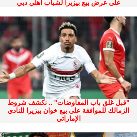
على عرض بيع بيزيرا لشباب أهلي دبي
"قبل غلق باب المفاوضات" .. نكشف شروط
الزمالك للموافقة على بيع خوان بيزيرا للنادي
الإماراتي