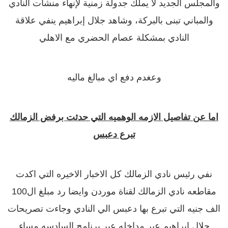
والمجلس الجديد لا يملك جدولة زمنية لإنهاء منشآت النادي
والمباني تبنى بالبركة، وشاهد جلال إبراهيم ينفي علاقة
النادي بمشكلة عصام الحضري مع الاهلي
وعغدم دفع اي مبالغ ماليه
اما عن تفاصيل الازمه الوهميه التي حدثت برفض الزمالك
تبرع دعبس
نفي رئيس نادي الزمالك كل الاخبار الاخيره التي اكدت
مقاطعه نادي الزمالك لقناة موردن وايضا رد مبلغ ال100
الف جنيه التي تبرع بها دعبس الي النادي وجاءت تصريحات
جلال ابراهيم عبر مداخله عبر برنامج السادسه مساء