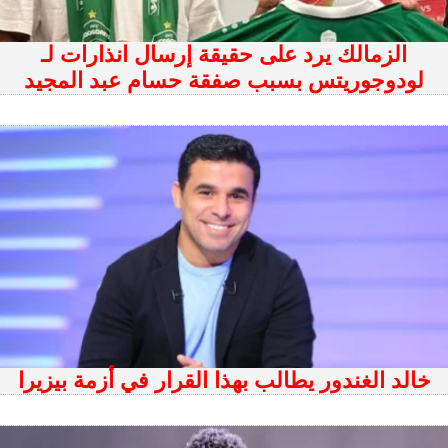
الزمالك يرد على حقيقة إرسال انذارات لـ
لودوجوريتس بسبب صفقة حسام عبد المجيد
خالد الغندور يطالب بهذا القرار في أزمة بيزيرا