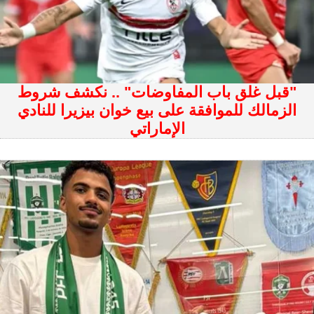
"قبل غلق باب المفاوضات" .. نكشف شروط
الزمالك للموافقة على بيع خوان بيزيرا للنادي
الإماراتي