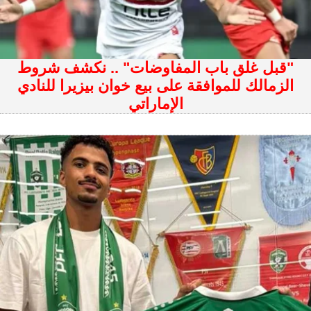
"قبل غلق باب المفاوضات" .. نكشف شروط
الزمالك للموافقة على بيع خوان بيزيرا للنادي
الإماراتي