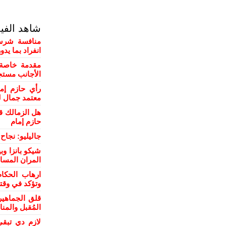
شاهد الفي
منافسة شرسة
انفراد بما يد
مقدمة خاصة 
الأجانب مستج
رأي حازم إم
معتمد جمال ل
هل الزمالك ق
حازم إمام
جاليليو: نجا
شيكو بانزا و
المران المسا
ارهاب الحكام
وتؤكد في وقت
قلق الجماهي
المُقبل والمن
لازم دي تبقي