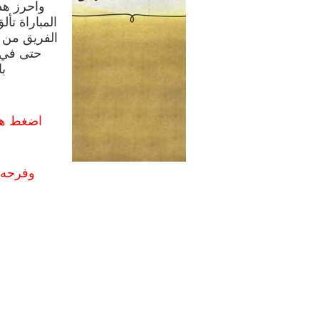
واحرز هد
الفريق من 
حتى في 
ب
اضغط هنـــا حمل ا
وفرحه ا