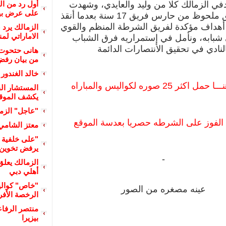
في الزمالك كلا من وليد والعايدي، وشهدت
أول رد من ا
على عرض بيع
المباراة تألق ملحوظ من حارس فريق 17 سنة بعدما أنقذ
أهداف مؤكدة لفريق الشرطة المنظم والقوي
الزمالك يرد 
الاماراتي لم
شبابه، ونأمل في إستمراريه فرق الشباب
النادي في تحقيق الأنتصارات الدائمة
هانى حتحوت 
من بيان رفض 
خالد الغندور 
كثر 25 صوره لكواليس والمباراه
المستشار الق
يكشف الموقف 
"عاجل" الزما
لفوز على الشرطه حصريا بعدسة الموقع
معتز الشامي
"على خلفية أ
يرفض تخوين م
-
الزمالك يعل
أهلي دبي
"خاص" كوالي
عينه مصغره من الصور
الرخصة الأفري
منتصر الرفا
بيزيرا