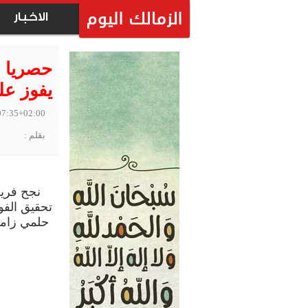
الاخبار
يفوز على الشرط
07:35+02:00
بقلم :
حلمي زامو