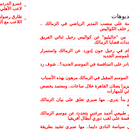
عمرو الدردير
لاعب الأهلي
ديوهات
طارق رضوان 
اللاعب مع ال
 على منصب المدير الرياضي في الزمالك ..
ور خلف الكواليس
من "جاليليو" عن كواليس رحيل ثنائي الفريق
دات قضايا الزمالك
ام في رحيل جون إدورد عن الزمالك واستمرار
لموسم الجديد
ادر على المنافسة في الموسم الجديد؟.. شوف رد
ح الموسم المقبل في الزمالك مرهون بهذه الأسباب
بيزيرا يصلان القاهرة خلال ساعات.. ومعتمد يخصص
ئي للمهارات
 بدأ بدري.. مها صبري تعلق على بيان الزمالك
ه
ر طبيعي أحمد مرغني يتحدث عن موسم الزمالك
افسة على لقب دوري أبطال أفريقيا
 سياسة النادي دايما.. مها صبري تشيد بطريقة