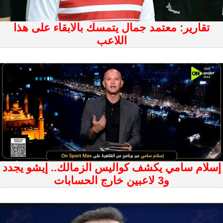
تقارير: معتمد جمال يتمسك بالابقاء على هذا
اللاعب
إسلام سامي يكشف كواليس الزمالك.. إيشو يجدد
و3 لاعبين خارج الحسابات