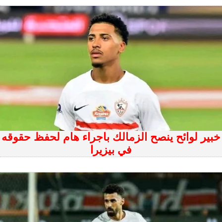
خبير لوائح ينصح الزمالك باجراء هام لحفظ حقوقه
في بيزيرا