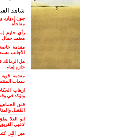
شاهد الفي
جون إدوارد و
مفاجأة
رأي حازم إم
معتمد جمال ل
مقدمة خاصة 
الأجانب مستج
هل الزمالك ق
حازم إمام
مقدمة قوية 
سمات المنتمي
ارهاب الحكام
وتؤكد في وقت
قلق الجماهي
المُقبل والمن
ابو العلا ي
لاعبي الفريق
مين اللي كتب