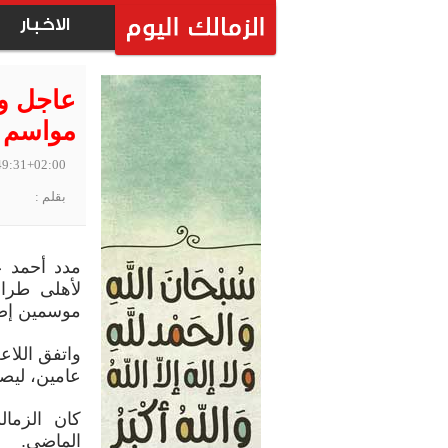
الاخبار
مواسم
49:31+02:00
بقلم :
مدد أحمد عي
لأهلى طراب
موسمين إضا
واتفق اللا
عامين، ليصبح 
كان الزما
الماضى.