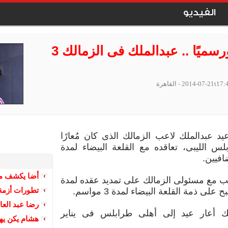
الفيديو
عاجل ورسميًا .. عبدالملك فى الزمالك 3
2014-07-21t17:
- القاهرة
د عبدالملك لاعب الزمالك الذى كان مُعارًا
لس الليبى، تعاقده مع القلعة البيضاء لمدة
فيين.
أضا يكشف مف
عب مع مسئولى الزمالك على تمديد عقده لمدة
تطورات أزمة
على ذمة القلعة البيضاء لمدة 3 مواسم.
رضا عبد الع
لك أعار عيد إلى أهلى طرابلس فى يناير
هشام يكن يها