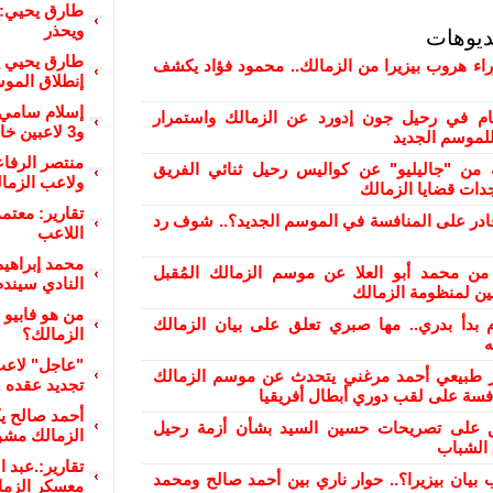
طارق يحيي: م
ويحذر
ديوهات
طارق يحيي ي
راء هروب بيزيرا من الزمالك.. محمود فؤاد يكشف
إنطلاق المو
إسلام سامي 
ام في رحيل جون إدورد عن الزمالك واستمرار
و3 لاعبين خارج الحسابات
لموسم الجديد
منتصر الرفاع
من "جاليليو" عن كواليس رحيل ثنائي الفريق
ولاعب الزما
دات قضايا الزمالك
تقارير: معتم
ادر على المنافسة في الموسم الجديد؟.. شوف رد
اللاعب
محمد إبراهيم
من محمد أبو العلا عن موسم الزمالك المُقبل
النادي سيندم
ن لمنظومة الزمالك
من هو فابيو ف
 بدأ بدري.. مها صبري تعلق على بيان الزمالك
الزمالك؟
ه
"عاجل" لاعب
ر طبيعي أحمد مرغني يتحدث عن موسم الزمالك
تجديد عقده
افسة على لقب دوري أبطال أفريقيا
أحمد صالح ي
علق على تصريحات حسين السيد بشأن أزمة رحيل
الزمالك مشو
 الشباب
تقارير:.عبد 
 بيان بيزيرا؟.. حوار ناري بين أحمد صالح ومحمد
معسكر الزما