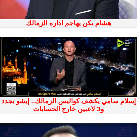
هشام يكن يهاجم اداره الزمالك
إسلام سامي يكشف كواليس الزمالك.. إيشو يجدد
و3 لاعبين خارج الحسابات