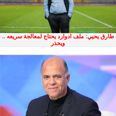
طارق يحيي: ملف ادوارد يحتاج لمعالجة سريعه ..
ويحذر