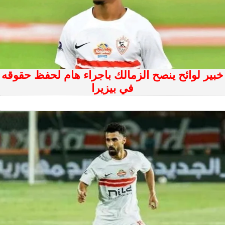
خبير لوائح ينصح الزمالك باجراء هام لحفظ حقوقه
في بيزيرا