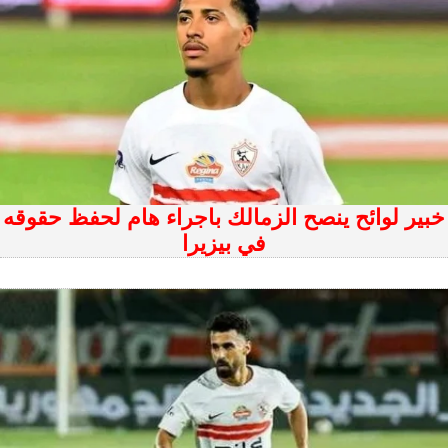
خبير لوائح ينصح الزمالك باجراء هام لحفظ حقوقه
في بيزيرا