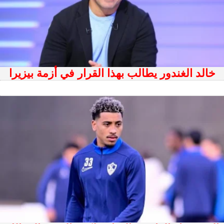
خالد الغندور يطالب بهذا القرار في أزمة بيزيرا