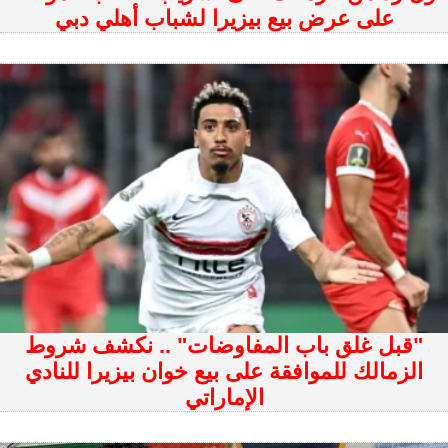
على عرض بيع بيزيرا لشباب أهلي دبي
"قبل غلق باب المفاوضات" .. نكشف شروط
الزمالك للموافقة على بيع خوان بيزيرا للنادي
الإماراتي