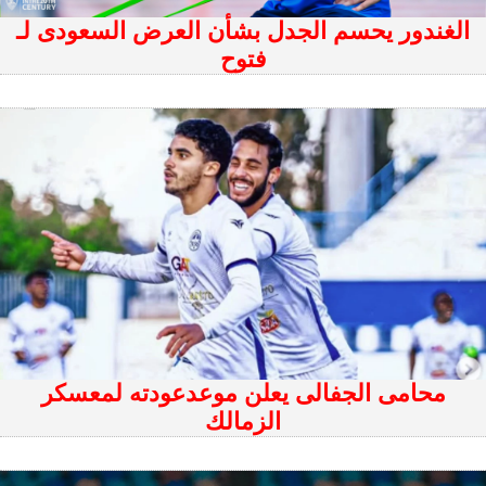
الغندور يحسم الجدل بشأن العرض السعودى لـ
فتوح
محامى الجفالى يعلن موعدعودته لمعسكر
الزمالك