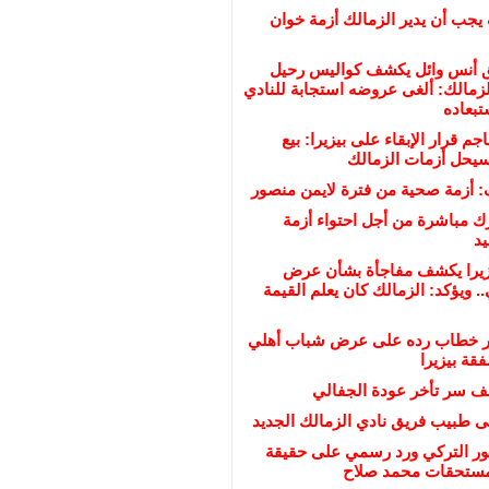
ف يجب أن يدير الزمالك أزمة خوان
 أنس وائل يكشف كواليس رحيل
زمالك: ألغى عروضه استجابة للنادي
تبعاده
م قرار الإبقاء على بيزيرا: بيع
سيحل أزمات الزمالك
: أزمة صحية من فترة لايمن منصور
ك مباشرة من أجل احتواء أزمة
يد
يزيرا يكشف مفاجأة بشأن عرض
. ويؤكد: الزمالك كان يعلم القيمة
شر خطاب رده على عرض شباب أهلي
قة بيزيرا
ف سر تأخر عودة الجفالي
ى طبيب فريق نادي الزمالك الجديد
ر التركي ورد رسمي على حقيقة
مستحقات محمد صلاح