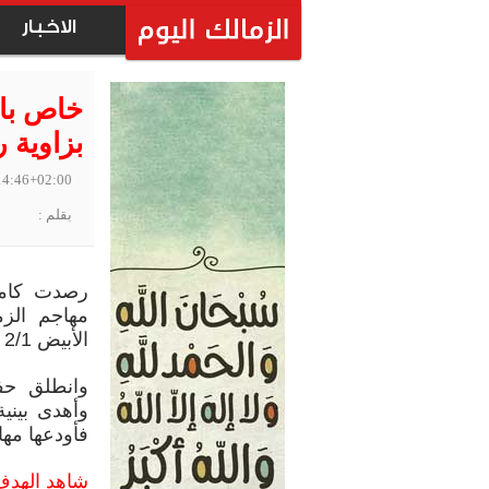
الاخبار
خاص بال
بزاوية 
14:46+02:00
بقلم :
رصدت كامي
مهاجم الز
الأبيض 2/1 في الجولة الـ16 للدوري.
وانطلق حف
وأهدى بيني
فأودعها مه
شاهد الهدف