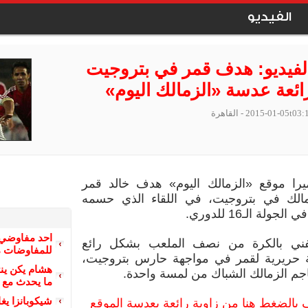
الفيديو
فيديو: هدف قمر في بتروجيت
رائعة عدسة «الزمالك اليوم»
2015-01-05t03:
- القاهرة
را موقع «الزمالك اليوم» هدف خالد قمر
مالك في بتروجيت، في اللقاء الذي حسمه
احد مفاوضي 
ني بالكرة من نصف الملعب بشكل رائع
للمفاوضات م
ة حريرية لقمر في مواجهة حارس بتروجيت،
هشام يكن ينت
اجم الزمالك الشباك من لمسة واحدة.
ما يحدث مع 
شيكوبانزا يغ
 بالضغط هنا من زاوية رائعة بعدسة الموقع