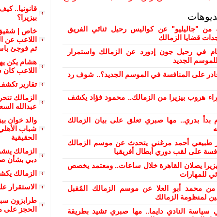
قانونيا.. كي
ديوهات
بيزيرا؟
من "جاليليو" عن كواليس رحيل ثنائي الفريق
خاص | شقيق
دات قضايا الزمالك
اللاعب عن ال
ثم فوجئ باس
ام في رحيل جون إدورد عن الزمالك واستمرار
لموسم الجديد
هشام يكن يهاج
اللاعب كان 
ادر على المنافسة في الموسم الجديد؟.. شوف رد
تقارير تكشف
راء هروب بيزيرا من الزمالك.. محمود فؤاد يكشف
الزمالك تتحر
عبدالله السع
 بدأ بدري.. مها صبري تعلق على بيان الزمالك
والد خوان ب
ه
شباب الأهلي.
الحقيقية
ر طبيعي أحمد مرغني يتحدث عن موسم الزمالك
الزمالك ين
افسة على لقب دوري أبطال أفريقيا
دبي بشأن صف
بيزيرا يصلان القاهرة خلال ساعات.. ومعتمد يخصص
الزمالك يكش
ئي للمهارات
الاستقرار عل
من محمد أبو العلا عن موسم الزمالك المُقبل
ن لمنظومة الزمالك
طرابزون سبو
الحجز على 
 سياسة النادي دايما.. مها صبري تشيد بطريقة