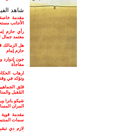
شاهد الفي
مقدمة خاصة 
الأجانب مستج
رأي حازم إم
معتمد جمال ل
هل الزمالك ق
حازم إمام
جون إدوارد و
مفاجأة
ارهاب الحكام
وتؤكد في وقت
قلق الجماهي
المُقبل والمن
شيكو بانزا و
المران المسا
مقدمة قوية 
سمات المنتمي
لازم دي تبقي