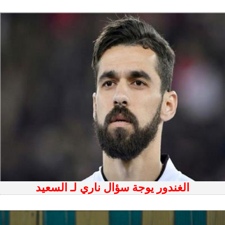
الغندور يوجة سؤال ناري لـ السعيد