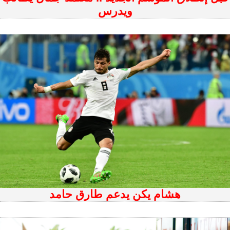
ويدرس
هشام يكن يدعم طارق حامد